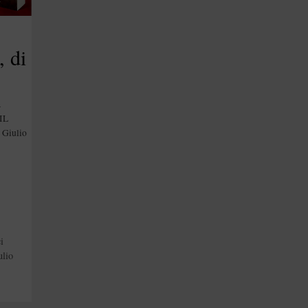
, di
our
a
ne
 IL
Giulio
i
lio