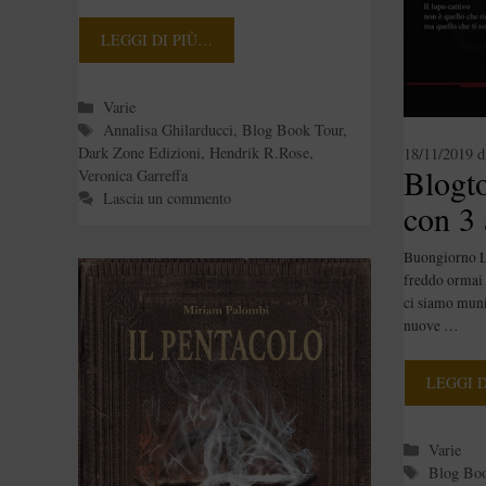
Garreffa,
LEGGI DI PIÙ…
“Watergrace” di
Hendrik R.Rose
Categorie
Varie
Tag
Annalisa Ghilarducci
,
Blog Book Tour
,
Dark Zone Edizioni
,
Hendrik R.Rose
,
18/11/2019
d
Blogt
Veronica Garreffa
Lascia un commento
con 3 
[Blogt
Buongiorno Le
freddo ormai è
ci siamo munit
nuove …
LEGGI 
Categori
Varie
Tag
Blog Bo