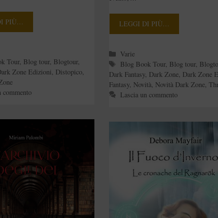
DI PIÙ…
LEGGI DI PIÙ…
e
Categorie
Varie
ok Tour
,
Blog tour
,
Blogtour
,
Tag
Blog Book Tour
,
Blog tour
,
Blogto
ark Zone Edizioni
,
Distopico
,
Dark Fantasy
,
Dark Zone
,
Dark Zone E
 Zone
Fantasy
,
Novità
,
Novità Dark Zone
,
Thr
n commento
Lascia un commento