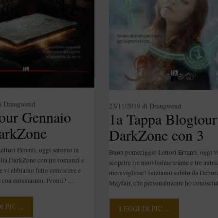
i
Draugwend
23/11/2019
di
Draugwend
our Gennaio
1a Tappa Blogtour
arkZone
DarkZone con 3
our]
autrici [Blogtour]
ttori Erranti, oggi saremo in
Buon pomeriggio Lettori Erranti, oggi v
lla DarkZone con tre romanzi e
scoprire tre nuovissime trame e tre autri
he vi abbiamo fatto conoscere e
meravigliose! Iniziamo subito da Debor
 con entusiasmo. Pronti? …
Mayfair, che personalmente ho conosciu
DI PIÙ…
LEGGI DI PIÙ…