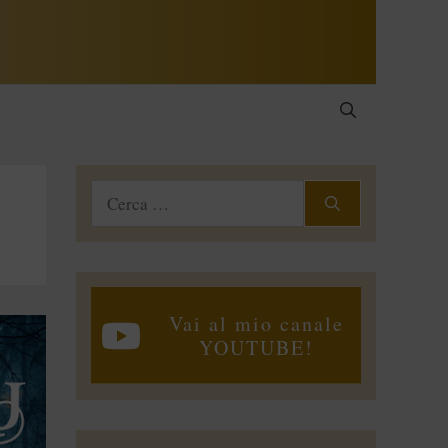
Ricerca
per:
Vai al mio canale
YOUTUBE!