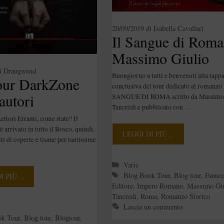
20/09/2019
di
Isabella Cavallari
Il Sangue di Roma
Massimo Giulio
Tancredi – Blog T
i
Draugwend
Buongiorno a tutti e benvenuti alla tapp
our DarkZone
“La Romanizzazio
conclusiva del tour dedicato al romanzo
autori
SANGUE DI ROMA scritto da Massimo 
della Britannia”
Tancredi e pubblicato con …
our]
ttori Erranti, come state? Il
 arrivato in tutto il Bosco, quindi,
LEGGI DI PIÙ…
i di coperte e tisane per tantissime
Categorie
Varie
Tag
Blog Book Tour
,
Blog tour
,
Fanucc
DI PIÙ…
Editore
,
Impero Romano
,
Massimo Giu
Tancredi
,
Roma
,
Romanzo Storico
Lascia un commento
e
ok Tour
,
Blog tour
,
Blogtour
,