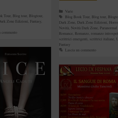
e
Categorie
Varie
ok Tour
,
Blog tour
,
Blogtour
,
Tag
Blog Book Tour
,
Blog tour
,
Blogto
ark Zone Edizioni
,
Fantasy
,
Dark Zone
,
Dark Zone Edizioni
,
Horro
Novità
,
Novità Dark Zone
,
Paranormal
n commento
Romance
,
Romanzo
,
romanzo introspet
scrittrici emergenti
,
scrittrici italiane
,
U
Fantasy
Lascia un commento