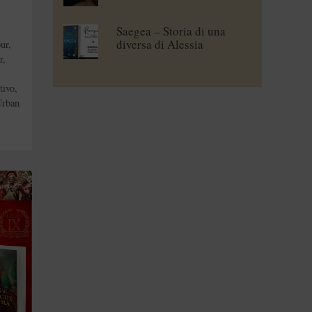
Saegea – Storia di una
diversa di Alessia
ur
,
Vallebona
r
,
tivo
,
rban