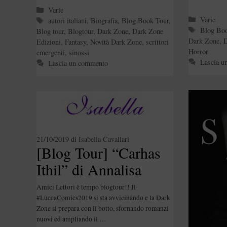
Categorie
Varie
Categori
Varie
Tag
autori italiani
,
Biografia
,
Blog Book Tour
,
Tag
Blog Bo
Blog tour
,
Blogtour
,
Dark Zone
,
Dark Zone
Dark Zone
,
D
Edizioni
,
Fantasy
,
Novità Dark Zone
,
scrittori
Horror
emergenti
,
sinossi
Lascia u
Lascia un commento
21/10/2019
di
Isabella Cavallari
[Blog Tour] “Carhas
Ithil” di Annalisa
Ghilarducci, “La
Amici Lettori è tempo blogtour!! Il
Guardiana dei
#LuccaComics2019 si sta avvicinando e la Dark
Zone si prepara con il botto, sfornando romanzi
Draghi” di Veronica
nuovi ed ampliando il …