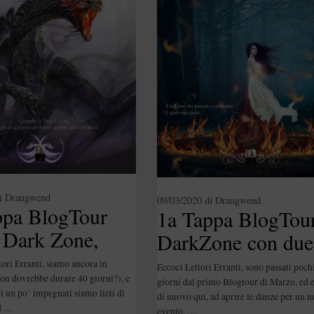
i
Draugwend
09/03/2020
di
Draugwend
ppa BlogTour
1a Tappa BlogTou
a Dark Zone,
DarkZone con due
 in quarantena
romanzi [BlogTou
tori Erranti, siamo ancora in
Eccoci Lettori Erranti, sono passati poch
Tour]
on dovrebbe durare 40 giorni?), e
giorni dal primo Blogtour di Marzo, ed 
i un po’ impegnati siamo lieti di
di nuovo qui, ad aprire le danze per un 
ad …
evento, …