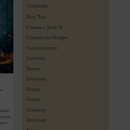
CATEGORIE
Blog Tour
Cinema e Serie Tv
Comunicato Stampa
Culturalmentre
Curiosità
Disney
Editoriale
r
Evento
Games
r]
Giveaway
issimi
eccomi,
Intervista
nuovo