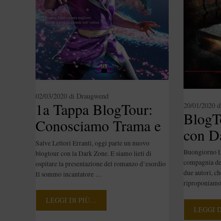
02/03/2020
di
Draugwend
1a Tappa BlogTour:
20/01/2020
d
BlogT
Conosciamo Trama e
con D
autore de Il sommo
Salve Lettori Erranti, oggi parte un nuovo
[Blogt
Buongiorno Le
incantatore
blogtour con la Dark Zone. E siamo lieti di
compagnia de
ospitare la presentazione del romanzo d’esordio
[BlogTour]
due autori, c
Il sommo incantatore …
riproponiamo
LEGGI DI PIÙ…
LEGGI 