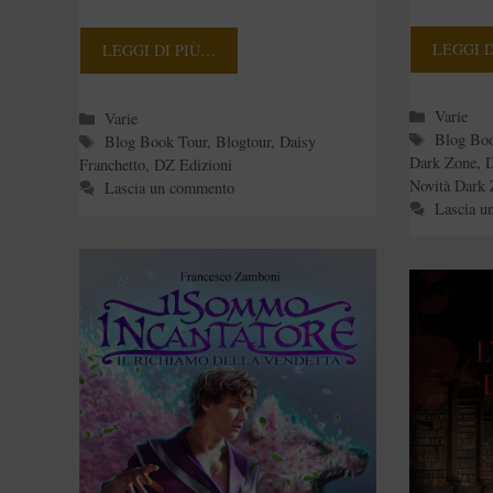
LEGGI 
LEGGI DI PIÙ…
Categori
Varie
Categorie
Varie
Tag
Blog Bo
Tag
Blog Book Tour
,
Blogtour
,
Daisy
Dark Zone
,
D
Franchetto
,
DZ Edizioni
Novità Dark
Lascia un commento
Lascia u