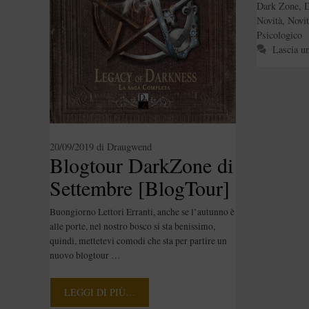
Dark Zone
,
D
Novità
,
Novi
Psicologico
Lascia u
20/09/2019
di
Draugwend
Blogtour DarkZone di
Settembre [BlogTour]
Buongiorno Lettori Erranti, anche se l’autunno è
alle porte, nel nostro bosco si sta benissimo,
quindi, mettetevi comodi che sta per partire un
nuovo blogtour …
LEGGI DI PIÙ…