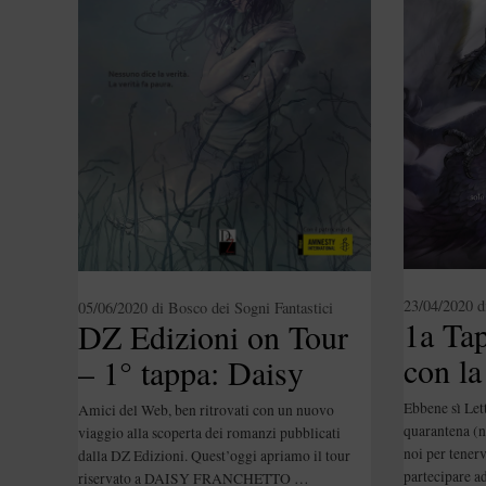
23/04/2020
d
05/06/2020
di
Bosco dei Sogni Fantastici
1a Ta
DZ Edizioni on Tour
con l
– 1° tappa: Daisy
ancora
Franchetto [Blogtour]
Ebbene sì Let
Amici del Web, ben ritrovati con un nuovo
[Blog
quarantena (n
viaggio alla scoperta dei romanzi pubblicati
noi per tenerv
dalla DZ Edizioni. Quest’oggi apriamo il tour
partecipare 
riservato a DAISY FRANCHETTO …