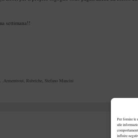
ima settimana!!
L .Armentrout
,
Rubriche
,
Stefano Mancini
Per fornire le
alle informazi
comportamento 
influire negati