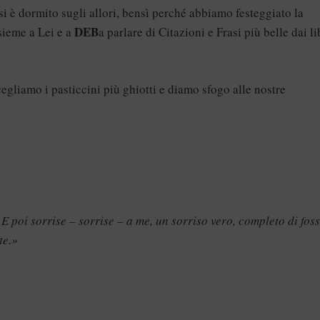
i è dormito sugli allori, bensì perché abbiamo festeggiato la
DEB
sieme a Lei e a
a parlare di Citazioni e Frasi più belle dai li
gliamo i pasticcini più ghiotti e diamo sfogo alle nostre
E poi sorrise – sorrise – a me, un sorriso vero, completo di foss
te.»