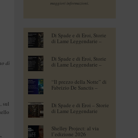
maggiori informazioni.
Di Spade e di Eroi, Storie
di Lame Leggendarie –
Maena Delrio [blogtour]
Di Spade e di Eroi, Storie
no di
di Lame Leggendarie –
Roberto Branca [blogtour]
“Il prezzo della Notte” di
Fabrizio De Sanctis –
blogtour
, sul
Di Spade e di Eroi – Storie
di Lame Leggendarie
uello
Shelley Project: al via
l’edizione 2026
e