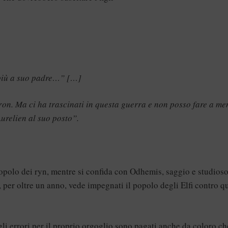
i più a suo padre…” […]
on. Ma ci ha trascinati in questa guerra e non posso fare a me
urelien al suo posto”.
opolo dei ryn, mentre si confida con Odhemis, saggio e studioso
 per oltre un anno, vede impegnati il popolo degli Elfi contro q
gli errori per il proprio orgoglio sono pagati anche da coloro ch