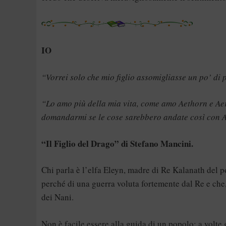
IO
“Vorrei solo che mio figlio assomigliasse un po’ d
“Lo amo più della mia vita, come amo Aethorn e Aer
domandarmi se le cose sarebbero andate così con A
“Il Figlio del Drago” di Stefano Mancini.
Chi parla è l’elfa Eleyn, madre di Re Kalanath del p
perché di una guerra voluta fortemente dal Re e che,
dei Nani.
Non è facile essere alla guida di un popolo: a volte 