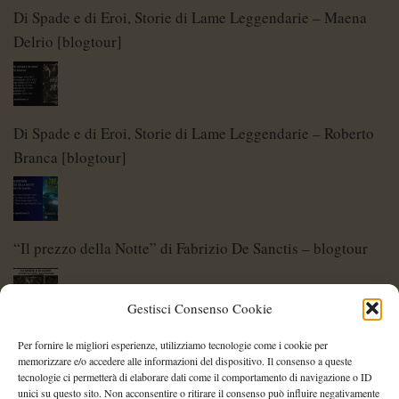
Di Spade e di Eroi, Storie di Lame Leggendarie – Maena
Delrio [blogtour]
Di Spade e di Eroi, Storie di Lame Leggendarie – Roberto
Branca [blogtour]
“Il prezzo della Notte” di Fabrizio De Sanctis – blogtour
Gestisci Consenso Cookie
Di Spade e di Eroi – Storie di Lame Leggendarie
Per fornire le migliori esperienze, utilizziamo tecnologie come i cookie per
memorizzare e/o accedere alle informazioni del dispositivo. Il consenso a queste
tecnologie ci permetterà di elaborare dati come il comportamento di navigazione o ID
unici su questo sito. Non acconsentire o ritirare il consenso può influire negativamente