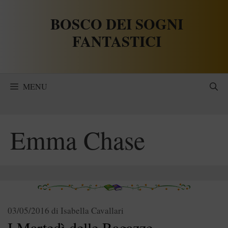
Vai
BOSCO DEI SOGNI
al
contenuto
FANTASTICI
MENU
Emma Chase
03/05/2016
di
Isabella Cavallari
I Martedì delle Ragazze –