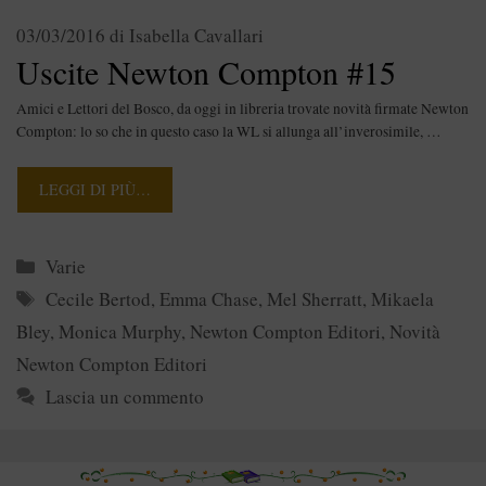
03/03/2016
di
Isabella Cavallari
Uscite Newton Compton #15
Amici e Lettori del Bosco, da oggi in libreria trovate novità firmate Newton
Compton: lo so che in questo caso la WL si allunga all’inverosimile, …
LEGGI DI PIÙ…
Categorie
Varie
Tag
Cecile Bertod
,
Emma Chase
,
Mel Sherratt
,
Mikaela
Bley
,
Monica Murphy
,
Newton Compton Editori
,
Novità
Newton Compton Editori
Lascia un commento