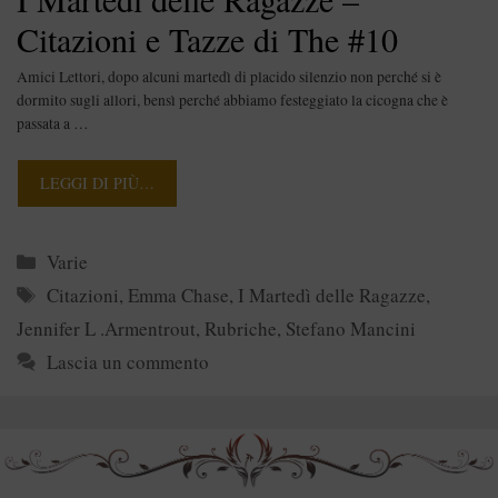
Citazioni e Tazze di The #10
Amici Lettori, dopo alcuni martedì di placido silenzio non perché si è
dormito sugli allori, bensì perché abbiamo festeggiato la cicogna che è
passata a …
LEGGI DI PIÙ…
Categorie
Varie
Tag
Citazioni
,
Emma Chase
,
I Martedì delle Ragazze
,
Jennifer L .Armentrout
,
Rubriche
,
Stefano Mancini
Lascia un commento