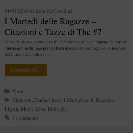
01/03/2016
di
Isabella Cavallari
I Martedì delle Ragazze –
Citazioni e Tazze di The #7
Amici del Bosco, Lettori cari, Buon pomeriggio!! Con immenso piacere ci
tratteniamo anche oggi per una bella merenda in compagnia di VIRGY(Le
Recensioni della Libraia) …
LEGGI DI PIÙ…
Categorie
Varie
Tag
Citazioni
,
Emma Chase
,
I Martedì delle Ragazze
,
J.Lynn
,
Marco Erba
,
Rubriche
1 commento