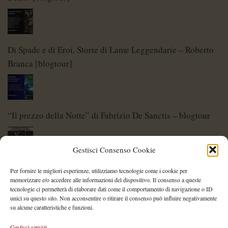
Di Spade e di Eroi, Storie di Lame Leggendarie – Roberto
Branca [blogtour]
“Il prezzo della Notte” di Fabrizio De Sanctis – blogtour
Gestisci Consenso Cookie
Di Spade e di Eroi – Storie di Lame Leggendarie
Per fornire le migliori esperienze, utilizziamo tecnologie come i cookie per
memorizzare e/o accedere alle informazioni del dispositivo. Il consenso a queste
tecnologie ci permetterà di elaborare dati come il comportamento di navigazione o ID
unici su questo sito. Non acconsentire o ritirare il consenso può influire negativamente
su alcune caratteristiche e funzioni.
Shelley Project: al via l’edizione 2026
Gestisci servizi