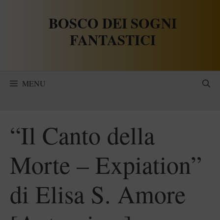
Vai
BOSCO DEI SOGNI
al
contenuto
FANTASTICI
MENU
“Il Canto della
Morte – Expiation”
di Elisa S. Amore