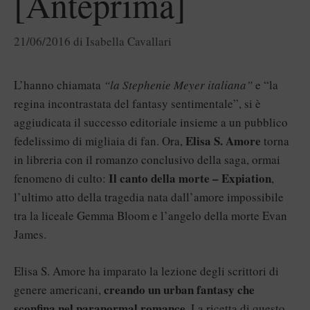
[Anteprima]
21/06/2016
di
Isabella Cavallari
L’hanno chiamata
“la Stephenie Meyer italiana”
e “la
regina incontrastata del fantasy sentimentale”, si è
aggiudicata il successo editoriale insieme a un pubblico
Elisa S. Amore
fedelissimo di migliaia di fan. Ora,
torna
in libreria con il romanzo conclusivo della saga, ormai
Il canto della morte – Expiation
fenomeno di culto:
,
l’ultimo atto della tragedia nata dall’amore impossibile
tra la liceale Gemma Bloom e l’angelo della morte Evan
James.
Elisa S. Amore ha imparato la lezione degli scrittori di
creando un urban fantasy che
genere americani,
sconfina nel paranormal romance
. La ricetta di questo