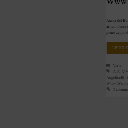
Www 
Amici del Bosc
articoli, cose 
pieno zeppo d
LEGGI 
Categori
Varie
Tag
A.A. V.V
Angelinelli
,
Www Wedne
2 comme