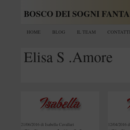
Vai
BOSCO DEI SOGNI FANTA
al
contenuto
HOME
BLOG
IL TEAM
CONTATT
Elisa S .Amore
21/06/2016
di
Isabella Cavallari
12/04/2016
d