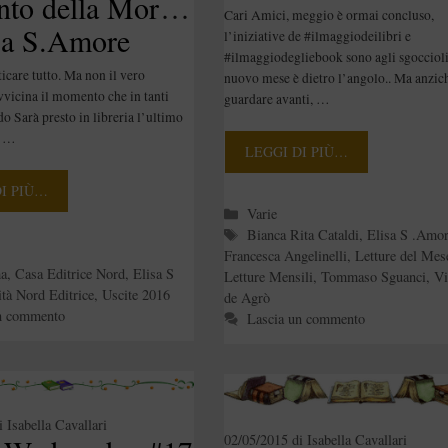
nto della Morte”
Cari Amici, meggio è ormai concluso,
isa S.Amore
l’iniziative de #ilmaggiodeilibri e
#ilmaggiodegliebook sono agli sgoccioli 
icare tutto. Ma non il vero
nuovo mese è dietro l’angolo.. Ma anzic
icina il momento che in tanti
guardare avanti, …
do Sarà presto in libreria l’ultimo
a …
LEGGI DI PIÙ…
DI PIÙ…
Categorie
Varie
Tag
Bianca Rita Cataldi
,
Elisa S .Amo
e
Francesca Angelinelli
,
Letture del Mes
ma
,
Casa Editrice Nord
,
Elisa S
Letture Mensili
,
Tommaso Sguanci
,
Vi
tà Nord Editrice
,
Uscite 2016
de Agrò
n commento
Lascia un commento
i
Isabella Cavallari
02/05/2015
di
Isabella Cavallari