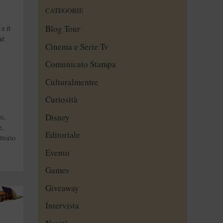
CATEGORIE
Blog Tour
e il
hé
Cinema e Serie Tv
Comunicato Stampa
Culturalmentre
Curiosità
Disney
re
,
e
,
Editoriale
ttorio
Evento
Games
Giveaway
Intervista