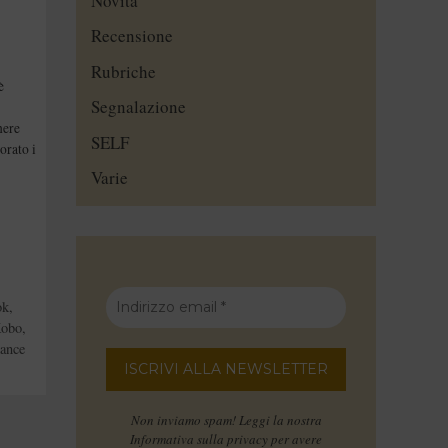
Novità
Recensione
Rubriche
è
Segnalazione
nere
SELF
orato i
Varie
ok
,
obo
,
ance
Non inviamo spam! Leggi la nostra
Informativa sulla privacy
per avere