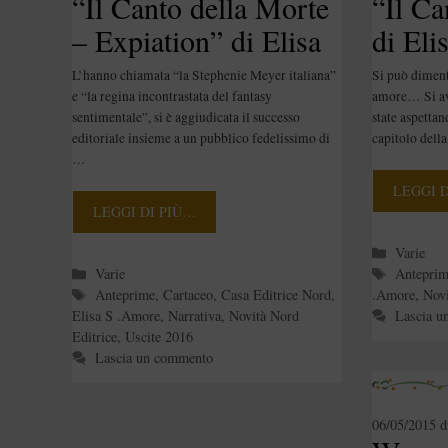
“Il Canto della Morte
“Il Ca
– Expiation” di Elisa
di El
S. Amore
L’hanno chiamata “la Stephenie Meyer italiana”
Si può diment
[Anteprima]
e “la regina incontrastata del fantasy
amore… Si avv
sentimentale”, si è aggiudicata il successo
state aspettan
editoriale insieme a un pubblico fedelissimo di
capitolo dell
…
LEGGI 
LEGGI DI PIÙ…
Categori
Varie
Categorie
Tag
Varie
Antepri
Tag
Anteprime
,
Cartaceo
,
Casa Editrice Nord
,
.Amore
,
Novi
Elisa S .Amore
,
Narrativa
,
Novità Nord
Lascia u
Editrice
,
Uscite 2016
Lascia un commento
06/05/2015
d