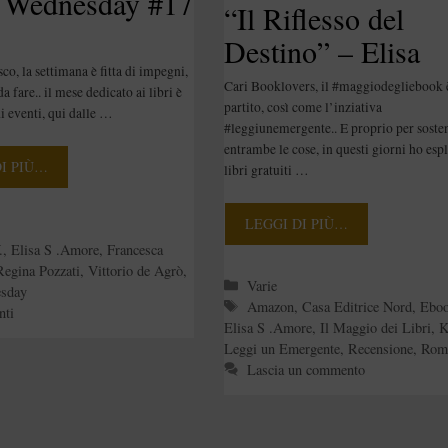
Wednesday #17
“Il Riflesso del
Destino” – Elisa
o, la settimana è fitta di impegni,
S.Amore
Cari Booklovers, il #maggiodegliebook 
da fare.. il mese dedicato ai libri è
partito, così come l’inziativa
i eventi, qui dalle …
#leggiunemergente.. E proprio per soste
entrambe le cose, in questi giorni ho espl
DI PIÙ…
libri gratuiti …
LEGGI DI PIÙ…
e
.
,
Elisa S .Amore
,
Francesca
Regina Pozzati
,
Vittorio de Agrò
,
Categorie
Varie
sday
Tag
Amazon
,
Casa Editrice Nord
,
Ebo
nti
Elisa S .Amore
,
Il Maggio dei Libri
,
K
Leggi un Emergente
,
Recensione
,
Rom
Lascia un commento