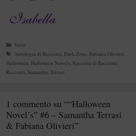
Categorie
Varie
Tag
Antologia di Racconti
,
Dark Zone
,
Fabiana Olivieri
,
Halloween
,
Halloween Novel's
,
Raccolta di Racconti
,
Racconti
,
Samantha Terrasi
1 commento su ““Halloween
Novel’s” #6 – Samantha Terrasi
& Fabiana Olivieri”