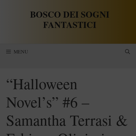
Vai
BOSCO DEI SOGNI
al
contenuto
FANTASTICI
MENU
“Halloween
Novel’s” #6 –
Samantha Terrasi &