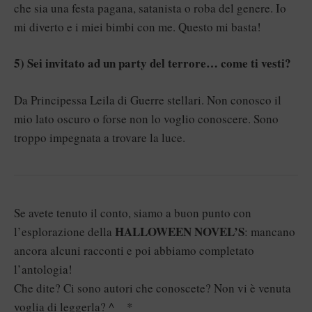
che sia una festa pagana, satanista o roba del genere. Io
mi diverto e i miei bimbi con me. Questo mi basta!
5) Sei invitato ad un party del terrore… come ti vesti?
Da Principessa Leila di Guerre stellari. Non conosco il
mio lato oscuro o forse non lo voglio conoscere. Sono
troppo impegnata a trovare la luce.
Se avete tenuto il conto, siamo a buon punto con
HALLOWEEN NOVEL’S
l’esplorazione della
: mancano
ancora alcuni racconti e poi abbiamo completato
l’antologia!
Che dite? Ci sono autori che conoscete? Non vi è venuta
voglia di leggerla? ^__*