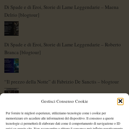
Di Spade e di Eroi, Storie di Lame Leggendarie – Maena
Delrio [blogtour]
Di Spade e di Eroi, Storie di Lame Leggendarie – Roberto
Branca [blogtour]
“Il prezzo della Notte” di Fabrizio De Sanctis – blogtour
Gestisci Consenso Cookie
Di Spade e di Eroi – Storie di Lame Leggendarie
Per fornire le migliori esperienze, utilizziamo tecnologie come i cookie per
memorizzare e/o accedere alle informazioni del dispositivo. Il consenso a queste
tecnologie ci permetterà di elaborare dati come il comportamento di navigazione o ID
unici su questo sito. Non acconsentire o ritirare il consenso può influire negativamente