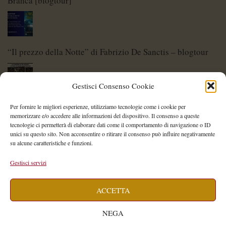
Branca [blogtour]
“Il prezzo della Notte” di Fabrizio De Sanctis – blogtour
Gestisci Consenso Cookie
Di Spade e di Eroi – Storie di Lame Leggendarie
Per fornire le migliori esperienze, utilizziamo tecnologie come i cookie per
memorizzare e/o accedere alle informazioni del dispositivo. Il consenso a queste
tecnologie ci permetterà di elaborare dati come il comportamento di navigazione o ID
unici su questo sito. Non acconsentire o ritirare il consenso può influire negativamente
su alcune caratteristiche e funzioni.
Shelley Project: al via l’edizione 2026
Gestisci servizi
ACCETTA
Saegea – Storia di una diversa di Alessia Vallebona
NEGA