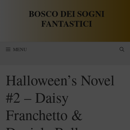
Vai
BOSCO DEI SOGNI
al
contenuto
FANTASTICI
MENU
Halloween’s Novel
#2 – Daisy
Franchetto &