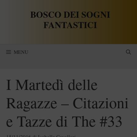
Vai
BOSCO DEI SOGNI
al
contenuto
FANTASTICI
MENU
I Martedì delle
Ragazze – Citazioni
e Tazze di The #33
15/11/2016
di
Isabella Cavallari