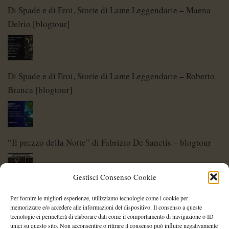
Di Spade e di Eroi, Storie di Lame Leggendarie – Maena
Delrio [blogtour]
Di Spade e di Eroi, Storie di Lame Leggendarie – Roberto
Branca [blogtour]
“Il prezzo della Notte” di Fabrizio De Sanctis – blogtour
Gestisci Consenso Cookie
Di Spade e di Eroi – Storie di Lame Leggendarie
Per fornire le migliori esperienze, utilizziamo tecnologie come i cookie per
memorizzare e/o accedere alle informazioni del dispositivo. Il consenso a queste
tecnologie ci permetterà di elaborare dati come il comportamento di navigazione o ID
unici su questo sito. Non acconsentire o ritirare il consenso può influire negativamente