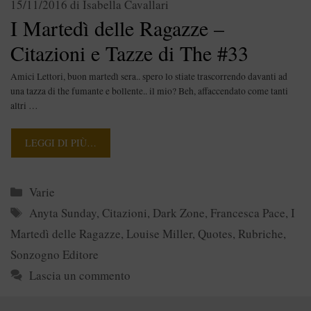
15/11/2016
di
Isabella Cavallari
I Martedì delle Ragazze –
Citazioni e Tazze di The #33
Amici Lettori, buon martedì sera.. spero lo stiate trascorrendo davanti ad
una tazza di the fumante e bollente.. il mio? Beh, affaccendato come tanti
altri …
LEGGI DI PIÙ…
Categorie
Varie
Tag
Anyta Sunday
,
Citazioni
,
Dark Zone
,
Francesca Pace
,
I
Martedì delle Ragazze
,
Louise Miller
,
Quotes
,
Rubriche
,
Sonzogno Editore
Lascia un commento