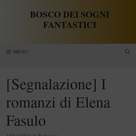
Vai
BOSCO DEI SOGNI
al
contenuto
FANTASTICI
MENU
[Segnalazione] I
romanzi di Elena
Fasulo
19/11/2016
di
Padawine