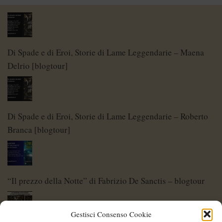
Di Spade e di Eroi, Storie di Lame Leggendarie – Maena
Delrio [blogtour]
Di Spade e di Eroi, Storie di Lame Leggendarie – Roberto
Branca [blogtour]
“Il prezzo della Notte” di Fabrizio De Sanctis – blogtour
Gestisci Consenso Cookie