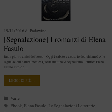
19/11/2016
di
Padawine
[Segnalazione] I romanzi di Elena
Fasulo
Buon giorno amici del bosco. Oggi è sabato e a cosa lo dedichiamo? Alle
segnalazioni naturalmente! Questa mattina vi segnaliamo l’autrice Elena
Fasulo Titolo : …
LEGGI DI PIÙ…
Categorie
Varie
Tag
Ebook
,
Elena Fasulo
,
Le Segnalazioni Letterarie
,