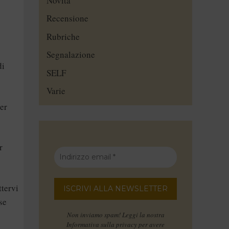
Novità
Recensione
Rubriche
Segnalazione
di
SELF
Varie
per
r
ttervi
se
Non inviamo spam! Leggi la nostra
Informativa sulla privacy
per avere