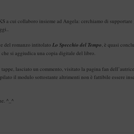
KS
a cui collaboro insieme ad Angela: cerchiamo di supportare 
ggi..
ice del romanzo intitolato
Lo Specchio del Tempo
, è quasi concl
 che si aggiudica una copia digitale del libro.
e tappe, lasciato un commento, visitato la pagina fan dell’autric
lato il modulo sottostante altrimenti non è fattibile essere inse
ne. ^_^