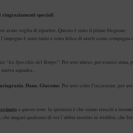
ringraziamenti speciali
di
:
er avuto voglia di ripartire. Questo è stato il primo blogtour:
’impegno è stato tanto e sono felice di averti come compagna 
nzo
“Lo Specchio del Tempo”
. Per aver atteso, per esserci stata, 
a nuova squadra..
ariagrazia
Dana
Giacomo
,
,
. Per aver colto l’occasione, per ave
tecipato
a questo tour: la speranza è che siamo riusciti a trasme
, che magari qualcuno di voi l’abbia inserito in wishlist, che for