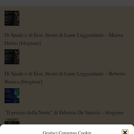
Di Spade e di Eroi, Storie di Lame Leggendarie – Maena
Delrio [blogtour]
Di Spade e di Eroi, Storie di Lame Leggendarie – Roberto
Branca [blogtour]
“Il prezzo della Notte” di Fabrizio De Sanctis – blogtour
Gestisci Consenso Cookie