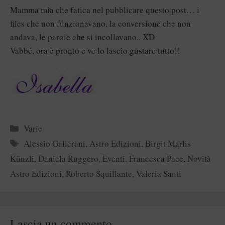
Mamma mia che fatica nel pubblicare questo post… i
files che non funzionavano, la conversione che non
andava, le parole che si incollavano.. XD
Vabbé, ora è pronto e ve lo lascio gustare tutto!!
Categorie
Varie
Tag
Alessio Gallerani
,
Astro Edizioni
,
Birgit Marlis
Künzli
,
Daniela Ruggero
,
Eventi
,
Francesca Pace
,
Novità
Astro Edizioni
,
Roberto Squillante
,
Valeria Santi
Lascia un commento