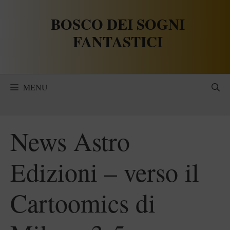
Vai
BOSCO DEI SOGNI
al
contenuto
FANTASTICI
MENU
News Astro
Edizioni – verso il
Cartoomics di