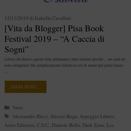
12/11/2019
di
Isabella Cavallari
[Vita da Blogger] Pisa Book
Festival 2019 – “A Caccia di
Sogni”
Lettori del Bosco, questo fine settimana è stato intenso perché… no, non mi
sono sdoppiata! Ho semplicemente ridotto le ore di sonno per poter essere
…
LEGGI DI PIÙ…
Categorie
Varie
Tag
Alessandro Ricci
,
Alessio Rega
,
Arpeggio Libero
,
Astro Edizioni
,
C.S.U.
,
Daniele Bello
,
Dark Zone
,
Les