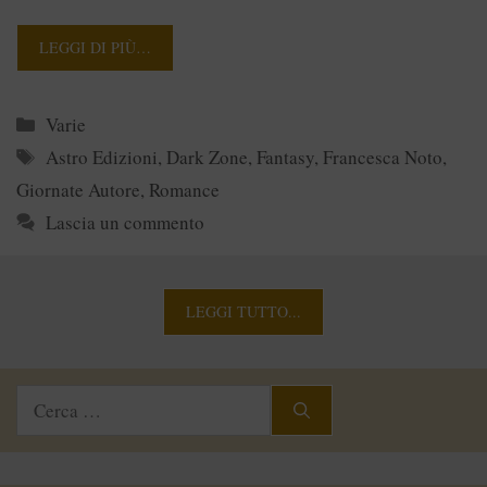
LEGGI DI PIÙ…
Categorie
Varie
Tag
Astro Edizioni
,
Dark Zone
,
Fantasy
,
Francesca Noto
,
Giornate Autore
,
Romance
Lascia un commento
LEGGI TUTTO...
Ricerca
per: