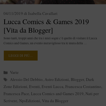
04/11/2019
di
Isabella Cavallari
Lucca Comics & Games 2019
[Vita da Blogger]
Sono tanti, troppi anni che tra i miei sogni c’è quello di visitare il Lucca
Comics and Games, un evento meraviglioso tra le mura della …
LEGGI DI PIÙ…
Categorie
Varie
Tag
Alessio Del Debbio
,
Astro Edizioni
,
Blogger
,
Dark
Zone Edizioni
,
Eventi
,
Eventi Lucca
,
Francesca Costantino
,
Francesca Pace
,
Lucca Comics and Games 2019
,
Nati per
Scrivere
,
NpsEdizioni
,
Vita da Blogger