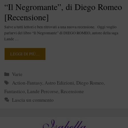
“Il Negromante”, di Diego Romeo
[Recensione]
Salve a tutti lettori e ben ritrovati a una nuova recensione. Oggi voglio
parlarvi del libro “Il Negromante” di DIEGO ROMEO, autore della saga
Lande …
LEGGI DI PIÙ…
Categorie
Varie
Tag
Action-Fantasy
,
Astro Edizioni
,
Diego Romeo
,
Fantastico
,
Lande Percorse
,
Recensione
Lascia un commento