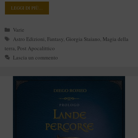
LEGGI DI PIÙ…
Categorie
Varie
Tag
Astro Edizioni
,
Fantasy
,
Giorgia Staiano
,
Magia della
terra
,
Post Apocalittico
Lascia un commento