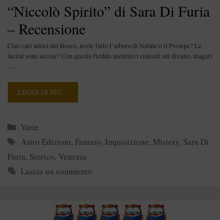
“Niccolò Spirito” di Sara Di Furia
– Recensione
Ciao cari amici del Bosco, avete fatto l’albero di Natale o il Presepe? Le
lucine sono accese? Con questo freddo mettetevi comodi sul divano, magari
…
LEGGI DI PIÙ…
Categorie
Varie
Tag
Astro Edizioni
,
Fantasy
,
Inquisizione
,
Mistery
,
Sara Di
Furia
,
Storico
,
Venezia
Lascia un commento