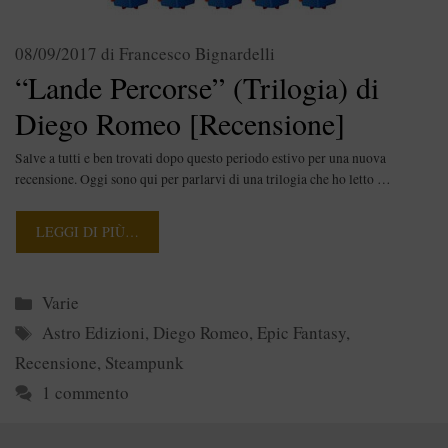
08/09/2017
di
Francesco Bignardelli
“Lande Percorse” (Trilogia) di
Diego Romeo [Recensione]
Salve a tutti e ben trovati dopo questo periodo estivo per una nuova
recensione. Oggi sono qui per parlarvi di una trilogia che ho letto …
LEGGI DI PIÙ…
Categorie
Varie
Tag
Astro Edizioni
,
Diego Romeo
,
Epic Fantasy
,
Recensione
,
Steampunk
1 commento