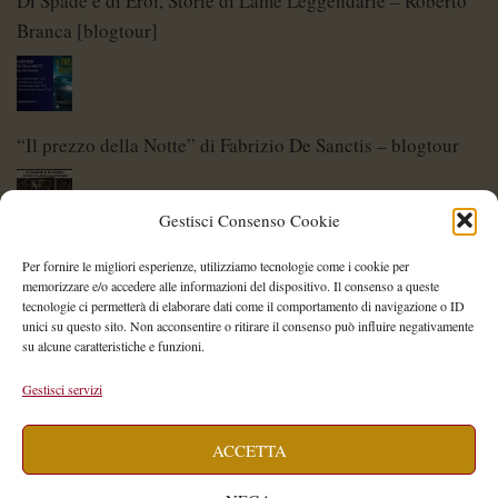
Di Spade e di Eroi, Storie di Lame Leggendarie – Roberto
Branca [blogtour]
“Il prezzo della Notte” di Fabrizio De Sanctis – blogtour
Gestisci Consenso Cookie
Di Spade e di Eroi – Storie di Lame Leggendarie
Per fornire le migliori esperienze, utilizziamo tecnologie come i cookie per
memorizzare e/o accedere alle informazioni del dispositivo. Il consenso a queste
tecnologie ci permetterà di elaborare dati come il comportamento di navigazione o ID
unici su questo sito. Non acconsentire o ritirare il consenso può influire negativamente
su alcune caratteristiche e funzioni.
Shelley Project: al via l’edizione 2026
Gestisci servizi
ACCETTA
Saegea – Storia di una diversa di Alessia Vallebona