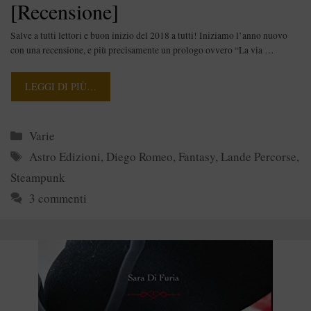
[Recensione]
Salve a tutti lettori e buon inizio del 2018 a tutti! Iniziamo l’anno nuovo
con una recensione, e più precisamente un prologo ovvero “La via …
LEGGI DI PIÙ…
Categorie
Varie
Tag
Astro Edizioni
,
Diego Romeo
,
Fantasy
,
Lande Percorse
,
Steampunk
3 commenti