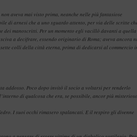
he non aveva mai visto prima, neanche nelle più fantasiose
ile di arnesi che a uno sguardo attento, per via delle scritte ch
e dei manoscritti. Per un momento egli vacillò davanti a quella
iusciva a decifrare, essendo originario di Roma; aveva ancora ni
sette colli della città eterna, prima di dedicarsi al commercio i
ata addosso. Poco dopo invitò il socio a voltarsi per renderlo
’interno di qualcosa che era, se possibile, ancor più misterioso
dro. I suoi occhi rimasero spalancati. E il respiro gli divenne
rono a pensare di essere vittime di un diabolico sortilegio. Pr