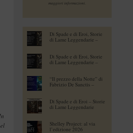
maggiori informazioni.
Di Spade e di Eroi, Storie
di Lame Leggendarie –
Maena Delrio [blogtour]
Di Spade e di Eroi, Storie
di Lame Leggendarie –
Roberto Branca [blogtour]
“Il prezzo della Notte” di
Fabrizio De Sanctis –
blogtour
Di Spade e di Eroi – Storie
di Lame Leggendarie
In
Shelley Project: al via
el
l’edizione 2026