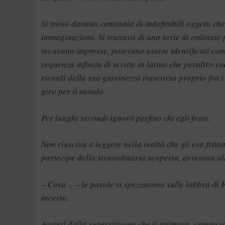
Si trovò davanti centinaia di indefinibili oggetti c
immaginazioni. Si trattava di una serie di ordinate p
recavano impresse, potevano essere identificati com
sequenza infinita di scritte in latino che peraltro r
ricordi della sua giovinezza trascorsa proprio fra i 
giro per il mondo.
Per lunghi secondi ignorò perfino chi egli fosse.
Non riusciva a leggere nella realtà che gli era fran
partecipe della straordinaria scoperta, avvenuta all
– Cosa… – le parole si spezzarono sulle labbra di Fe
incerto.
Avvinti dalla superstizione che li animava, comincia