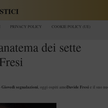
STICI
I
PRIVACY POLICY
COOKIE POLICY (UE)
anatema dei sette
Fresi
Giovedì segnalazioni
Davide Fresi
o
, oggi ospiti amo
e il suo n