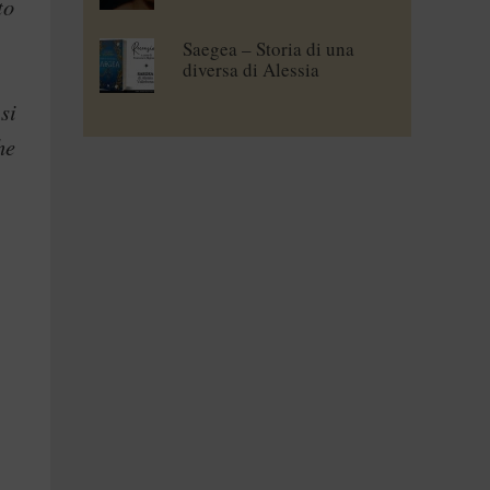
to
Saegea – Storia di una
diversa di Alessia
Vallebona
si
he