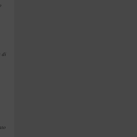
o
 di
ato