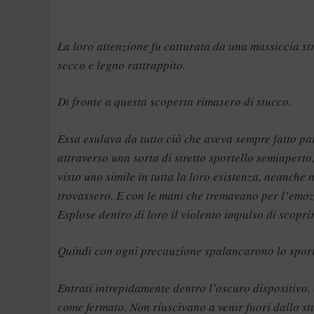
La loro attenzione fu catturata da una massiccia st
secco e legno rattrappito.
Di fronte a questa scoperta rimasero di stucco.
Essa esulava da tutto ciò che aveva sempre fatto pa
attraverso una sorta di stretto sportello semiapert
visto uno simile in tutta la loro esistenza, neanche 
trovassero. E con le mani che tremavano per l’emoz
Esplose dentro di loro il violento impulso di scoprir
Quindi con ogni precauzione spalancarono lo sport
Entrati intrepidamente dentro l’oscuro dispositivo, 
come fermato. Non riuscivano a venir fuori dallo s