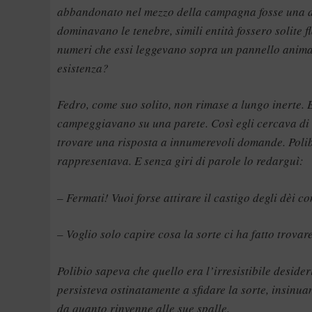
abbandonato nel mezzo della campagna fosse una dia
dominavano le tenebre, simili entità fossero solite f
numeri che essi leggevano sopra un pannello animat
esistenza?
Fedro, come suo solito, non rimase a lungo inerte. 
campeggiavano su una parete. Così egli cercava di 
trovare una risposta a innumerevoli domande. Polibi
rappresentava. E senza giri di parole lo redarguì:
– Fermati! Vuoi forse attirare il castigo degli dèi 
– Voglio solo capire cosa la sorte ci ha fatto trova
Polibio sapeva che quello era l’irresistibile desid
persisteva ostinatamente a sfidare la sorte, insin
da quanto rinvenne alle sue spalle.