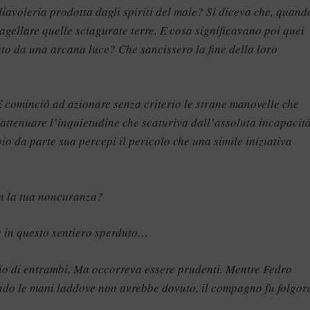
voleria prodotta dagli spiriti del male? Si diceva che, quand
lagellare quelle sciagurate terre. E cosa significavano poi quei
o da una arcana luce? Che sancissero la fine della loro
E cominciò ad azionare senza criterio le strane manovelle che
attenuare l’inquietudine che scaturiva dall’assoluta incapacità
o da parte sua percepì il pericolo che una simile iniziativa
con la tua noncuranza?
re in questo sentiero sperduto…
erio di entrambi. Ma occorreva essere prudenti. Mentre Fedro
uando le mani laddove non avrebbe dovuto, il compagno fu folgor