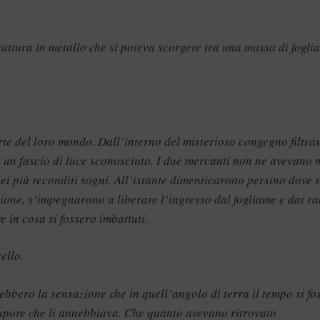
ruttura in metallo che si poteva scorgere tra una massa di fogli
rte del loro mondo. Dall’interno del misterioso congegno filtra
o, un fascio di luce sconosciuto. I due mercanti non ne avevano 
nei più reconditi sogni. All’istante dimenticarono persino dove s
ione, s’impegnarono a liberare l’ingresso dal fogliame e dai ra
e in cosa si fossero imbattuti.
ello.
ebbero la sensazione che in quell’angolo di terra il tempo si fo
tupore che li annebbiava. Che quanto avevano ritrovato