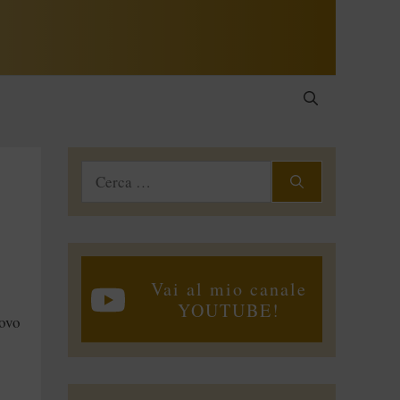
Ricerca
per:
Vai al mio canale
YOUTUBE!
uovo