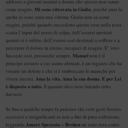
addosso a giovani uomini e donne che spesso non sanno
Mi sono ritrovata in Giulia
come reagire.
, poiché anni fa
anche io sono stata una vittima: Giulia non sa come
reagire, poiché quando succedono queste cose nella testa
scatta l’input del senso di colpa, dell’essersi meritati
quanto si è subito, dell’essere così destinati a soffrire e a
percepire il dolore in eterno, incapaci di reagire. E’ vero.
Manuel
Succede così, pressoché sempre.
non è il
principe azzurro a cui siamo abituati, è un ragazzo che ha
vissuto un dolore e che si è rimboccato le maniche per
Ama la vita. Ama la sua donna. E per Lei
vivere ancora.
è disposto a tutto
. E quando dico
tutto
intendo tutto
davvero.
Se fino a qualche tempo fa pensavo che certi gesti fossero
eccessivi e insignificanti se non a fine di pura esibizione,
Amore Spezzato – Broken
leggendo
mi sono resa conto