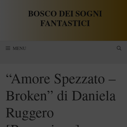
Vai
BOSCO DEI SOGNI
al
contenuto
FANTASTICI
MENU
“Amore Spezzato –
Broken” di Daniela
Ruggero