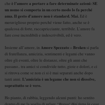
è l’amore a portare a fare determinate azioni: SE
che
un uomo si comporta in un certo modo lo fa perché
ama. Il gesto d’amore non è standard. Mai.
Ed è
meraviglioso proprio perché viene fatto, anche se è
qualcosa di forte, raccapricciante, terribile. L’amore fa
fare cose incredibili e indescrivibili, ed è vero.
Amore Spezzato – Broken
Insieme all’amore, in
si parla
di fratellanza, amicizia, sentimenti e legami che vanno
oltre gli eventi, oltre le distanze, oltre gli anni che
passano.. tra amici si condivide tutto, gioie e dolori, e ci
si ritrova come se non ci si è mai separati anche dopo
L’amicizia è un legame che non si dissolve,
tanti anni.
soprattutto se è vero.
Ho pianto, di rabbia, leggendo alcuni punti: ho sentito
dentro di me la voglia di urlare
“Bravo! Hai fatto la cosa