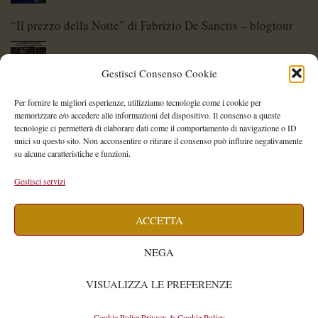
“Il prezzo della Notte” di Fabrizio De Sanctis – blogtour
Gestisci Consenso Cookie
Di Spade e di Eroi – Storie di Lame Leggendarie
Per fornire le migliori esperienze, utilizziamo tecnologie come i cookie per
memorizzare e/o accedere alle informazioni del dispositivo. Il consenso a queste
tecnologie ci permetterà di elaborare dati come il comportamento di navigazione o ID
unici su questo sito. Non acconsentire o ritirare il consenso può influire negativamente
su alcune caratteristiche e funzioni.
Shelley Project: al via l’edizione 2026
Gestisci servizi
ACCETTA
Saegea – Storia di una diversa di Alessia Vallebona
NEGA
VISUALIZZA LE PREFERENZE
Isabella Cavallari
WIDE
© 2026
by
Cookie Policy
Privacy & Cookie Policy