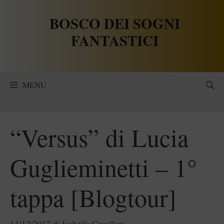
Vai
BOSCO DEI SOGNI
al
contenuto
FANTASTICI
MENU
“Versus” di Lucia
Guglieminetti – 1°
tappa [Blogtour]
14/12/2017
di
Isabella Cavallari