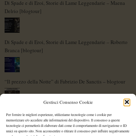
Di Spade e di Eroi, Storie di Lame Leggendarie – Maena
Delrio [blogtour]
Di Spade e di Eroi, Storie di Lame Leggendarie – Roberto
Branca [blogtour]
“Il prezzo della Notte” di Fabrizio De Sanctis – blogtour
Gestisci Consenso Cookie
Di Spade e di Eroi – Storie di Lame Leggendarie
Per fornire le migliori esperienze, utilizziamo tecnologie come i cookie per
memorizzare e/o accedere alle informazioni del dispositivo. Il consenso a queste
tecnologie ci permetterà di elaborare dati come il comportamento di navigazione o ID
unici su questo sito. Non acconsentire o ritirare il consenso può influire negativamente