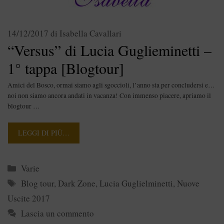
14/12/2017
di
Isabella Cavallari
“Versus” di Lucia Guglieminetti –
1° tappa [Blogtour]
Amici del Bosco, ormai siamo agli sgoccioli, l’anno sta per concludersi e…
noi non siamo ancora andati in vacanza! Con immenso piacere, apriamo il
blogtour …
LEGGI DI PIÙ…
Categorie
Varie
Tag
Blog tour
,
Dark Zone
,
Lucia Guglielminetti
,
Nuove
Uscite 2017
Lascia un commento