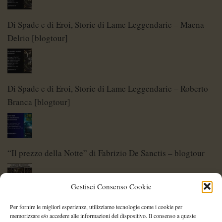
Di Spade e di Eroi, Storie di Lame Leggendarie – Maena
Delrio [blogtour]
Di Spade e di Eroi, Storie di Lame Leggendarie – Roberto
Branca [blogtour]
“Il prezzo della Notte” di Fabrizio De Sanctis – blogtour
Gestisci Consenso Cookie
Di Spade e di Eroi – Storie di Lame Leggendarie
Per fornire le migliori esperienze, utilizziamo tecnologie come i cookie per
memorizzare e/o accedere alle informazioni del dispositivo. Il consenso a queste