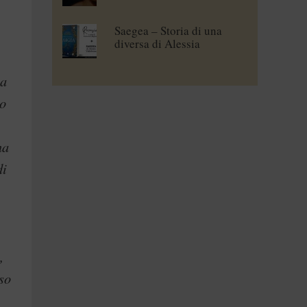
Saegea – Storia di una
diversa di Alessia
Vallebona
ma
mo
na
di
,
aso