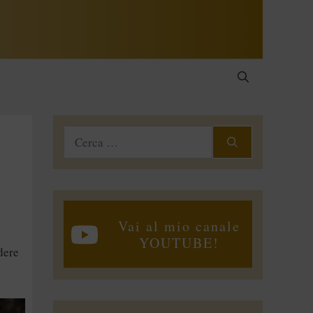
Ricerca
per:
Vai al mio canale
YOUTUBE!
dere