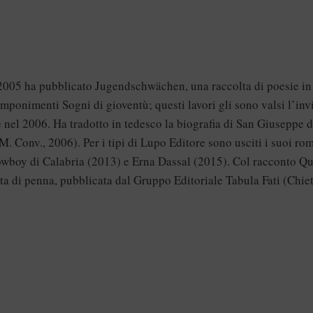
 2005 ha pubblicato Jugendschwächen, una raccolta di poesie in
omponimenti Sogni di gioventù; questi lavori gli sono valsi l’inv
 nel 2006. Ha tradotto in tedesco la biografia di San Giuseppe 
. Conv., 2006). Per i tipi di Lupo Editore sono usciti i suoi ro
Cowboy di Calabria (2013) e Erna Dassal (2015). Col racconto Qu
nta di penna, pubblicata dal Gruppo Editoriale Tabula Fati (Chiet