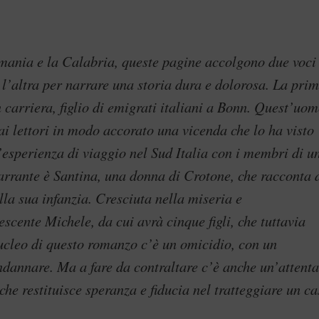
rmania e la Calabria, queste pagine accolgono due voci
 l’altra per narrare una storia dura e dolorosa. La pri
n carriera, figlio di emigrati italiani a Bonn. Quest’uo
 ai lettori in modo accorato una vicenda che lo ha visto
’esperienza di viaggio nel Sud Italia con i membri di u
arrante è Santina, una donna di Crotone, che racconta 
alla sua infanzia. Cresciuta nella miseria e
scente Michele, da cui avrà cinque figli, che tuttavia
ucleo di questo romanzo c’è un omicidio, con un
ondannare. Ma a fare da contraltare c’è anche un’attenta
che restituisce speranza e fiducia nel tratteggiare un c