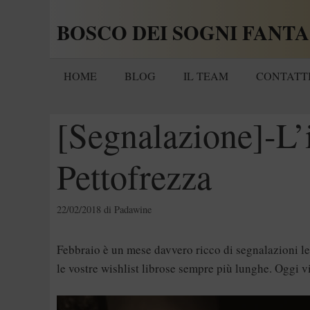
Vai
BOSCO DEI SOGNI FANTA
al
contenuto
HOME
BLOG
IL TEAM
CONTATT
[Segnalazione]-L’
Pettofrezza
22/02/2018
di
Padawine
Febbraio è un mese davvero ricco di segnalazioni let
le vostre wishlist librose sempre più lunghe. Oggi v