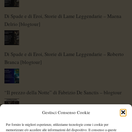
Di Spade e di Eroi, Storie di Lame Leggendarie – Maena
Delrio [blogtour]
Di Spade e di Eroi, Storie di Lame Leggendarie – Roberto
Branca [blogtour]
“Il prezzo della Notte” di Fabrizio De Sanctis – blogtour
Gestisci Consenso Cookie
Di Spade e di Eroi – Storie di Lame Leggendarie
Per fornire le migliori esperienze, utilizziamo tecnologie come i cookie per
memorizzare e/o accedere alle informazioni del dispositivo. Il consenso a queste