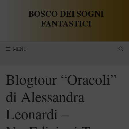
Vai
BOSCO DEI SOGNI
al
contenuto
FANTASTICI
MENU
Blogtour “Oracoli”
di Alessandra
Leonardi –