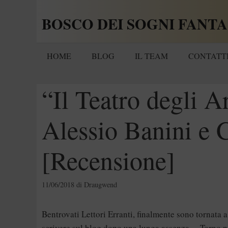
Vai
BOSCO DEI SOGNI FANTA
al
contenuto
HOME
BLOG
IL TEAM
CONTATT
“Il Teatro degli A
Alessio Banini e 
[Recensione]
11/06/2018
di
Draugwend
Bentrovati Lettori Erranti, finalmente sono tornata a
scrivere sul blog dopo una lunga assenza… Torno pe