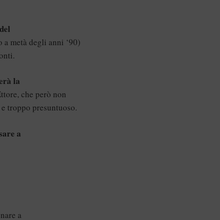
del
o a metà degli anni ‘90)
onti.
erà la
 Ettore, che però non
 e troppo presuntuoso.
sare a
onare a