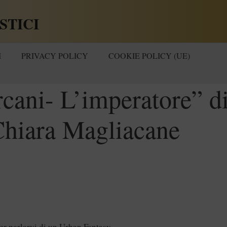
STICI
I
PRIVACY POLICY
COOKIE POLICY (UE)
rcani- L’imperatore” d
Chiara Magliacane
r parlarvi di un Urban Fantasy