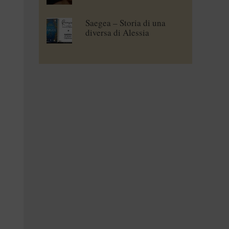
Saegea – Storia di una
diversa di Alessia
Vallebona