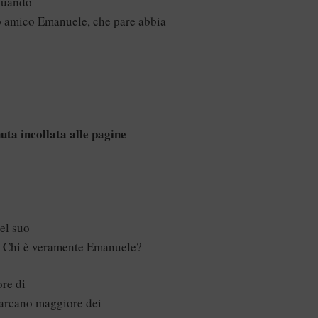
 quando
uo amico Emanuele, che pare abbia
nuta incollata alle pagine
el suo
a? Chi è veramente Emanuele?
ore di
 arcano maggiore dei