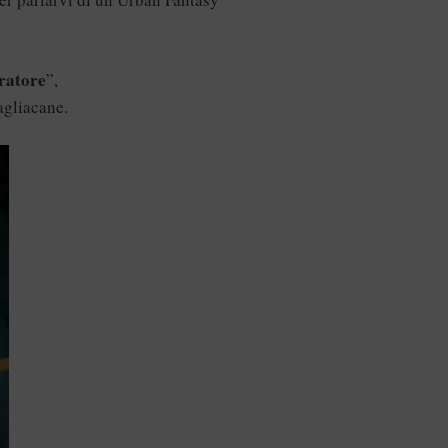
eratore
”,
agliacane.