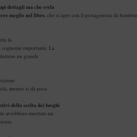
ppi dettagli ma che svela
ere meglio nel libro
, che si apre con il protagonista da bambino
tta la
un cognome importante. La
a detiene un grande
rizione
sità, mentre si dà poca
otivi della scelta dei luoghi
 che avrebbero meritato un
storia.