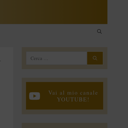
i
Ricerca
per:
Vai al mio canale
YOUTUBE!