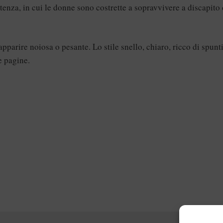
enza, in cui le donne sono costrette a sopravvivere a discapito 
apparire noiosa o pesante. Lo stile snello, chiaro, ricco di spunt
le pagine.