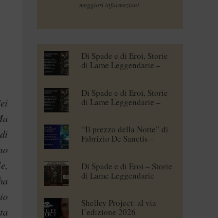
maggiori informazioni.
Di Spade e di Eroi, Storie
di Lame Leggendarie –
Maena Delrio [blogtour]
Di Spade e di Eroi, Storie
ei
di Lame Leggendarie –
Roberto Branca [blogtour]
Ma
“Il prezzo della Notte” di
di
Fabrizio De Sanctis –
blogtour
mo
e,
Di Spade e di Eroi – Storie
di Lame Leggendarie
ha
io
Shelley Project: al via
ta
l’edizione 2026