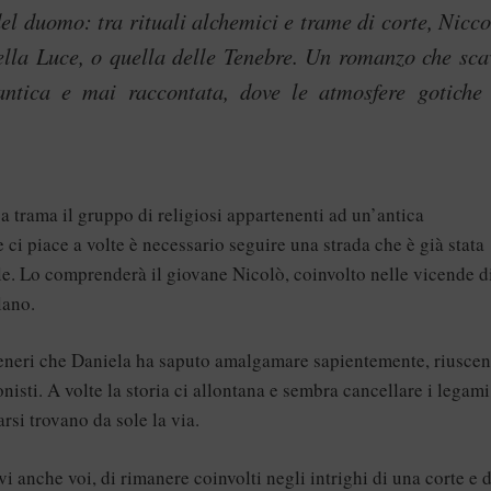
el duomo: tra rituali alchemici e trame di corte, Nicco
della Luce, o quella delle Tenebre. Un romanzo che sca
ntica e mai raccontata, dove le atmosfere gotiche 
 trama il gruppo di religiosi appartenenti ad un’antica
i piace a volte è necessario seguire una strada che è già stata
cile. Lo comprenderà il giovane Nicolò, coinvolto nelle vicende d
lano.
e generi che Daniela ha saputo amalgamare sapientemente, riusce
nisti. A volte la storia ci allontana e sembra cancellare i legami
rsi trovano da sole la via.
vi anche voi, di rimanere coinvolti negli intrighi di una corte e 