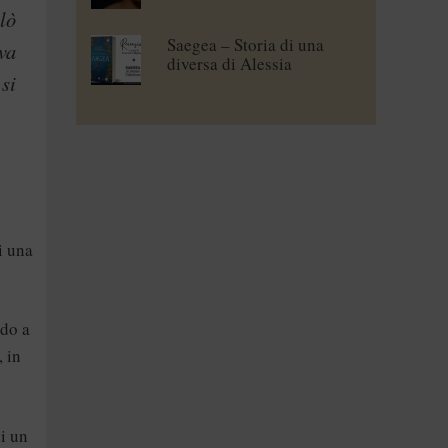
lò
Saegea – Storia di una
va
diversa di Alessia
si
Vallebona
i una
ndo a
, in
di un