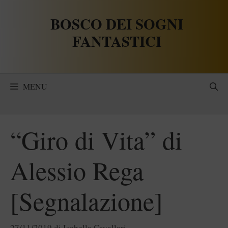
Vai
BOSCO DEI SOGNI
al
contenuto
FANTASTICI
MENU
“Giro di Vita” di
Alessio Rega
[Segnalazione]
27/11/2019
di
Isabella Cavallari