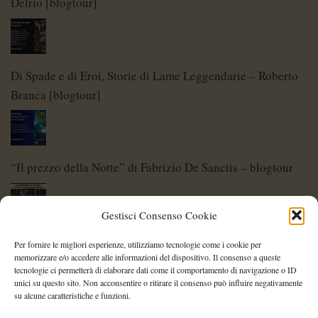
Delrio [blogtour]
Di Spade e di Eroi, Storie di Lame Leggendarie – Roberto
Branca [blogtour]
“Il prezzo della Notte” di Fabrizio De Sanctis – blogtour
Gestisci Consenso Cookie
Di Spade e di Eroi – Storie di Lame Leggendarie
Per fornire le migliori esperienze, utilizziamo tecnologie come i cookie per
memorizzare e/o accedere alle informazioni del dispositivo. Il consenso a queste
tecnologie ci permetterà di elaborare dati come il comportamento di navigazione o ID
unici su questo sito. Non acconsentire o ritirare il consenso può influire negativamente
su alcune caratteristiche e funzioni.
Shelley Project: al via l’edizione 2026