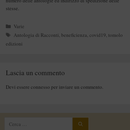
numero delle antologie ed indirizzo di spedizione delle
stesse.
Categorie
Varie
Tag
Antologia di Racconti
,
beneficienza
,
covid19
,
tomolo
edizioni
Lascia un commento
Devi essere
connesso
per inviare un commento.
Ricerca
per: