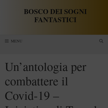
Vai
BOSCO DEI SOGNI
al
contenuto
FANTASTICI
MENU
Un’antologia per
combattere il
Covid-19 –