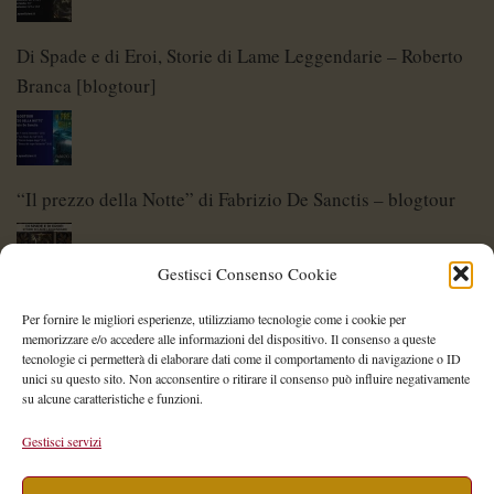
Di Spade e di Eroi, Storie di Lame Leggendarie – Roberto
Branca [blogtour]
“Il prezzo della Notte” di Fabrizio De Sanctis – blogtour
Gestisci Consenso Cookie
Di Spade e di Eroi – Storie di Lame Leggendarie
Per fornire le migliori esperienze, utilizziamo tecnologie come i cookie per
memorizzare e/o accedere alle informazioni del dispositivo. Il consenso a queste
tecnologie ci permetterà di elaborare dati come il comportamento di navigazione o ID
unici su questo sito. Non acconsentire o ritirare il consenso può influire negativamente
su alcune caratteristiche e funzioni.
Shelley Project: al via l’edizione 2026
Gestisci servizi