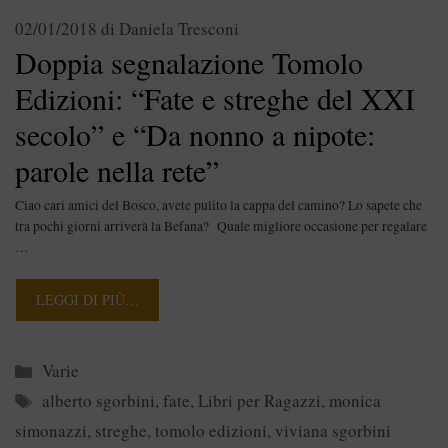
02/01/2018
di
Daniela Tresconi
Doppia segnalazione Tomolo
Edizioni: “Fate e streghe del XXI
secolo” e “Da nonno a nipote:
parole nella rete”
Ciao cari amici del Bosco, avete pulito la cappa del camino? Lo sapete che
tra pochi giorni arriverà la Befana? Quale migliore occasione per regalare
…
LEGGI DI PIÙ…
Categorie
Varie
Tag
alberto sgorbini
,
fate
,
Libri per Ragazzi
,
monica
simonazzi
,
streghe
,
tomolo edizioni
,
viviana sgorbini