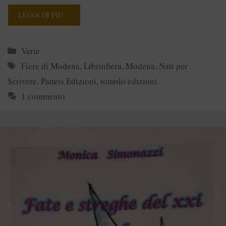
LEGGI DI PIÙ…
Categorie
Varie
Tag
Fiere di Modena
,
Librinfiera
,
Modena
,
Nati per
Scrivere
,
Panesi Edizioni
,
tomolo edizioni
1 commento