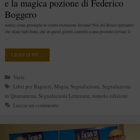
e la magica pozione di Federico
Boggero
Amici come prosegue la vostra reclusione forzata? Noi del Bosco speriamo
che stiate tutti bene, che in questi giorni costretti a casa possiate trovare il
…
LEGGI DI PIÙ…
Categorie
Varie
Tag
Libri per Ragazzi
,
Magia
,
Segnalazioni
,
Segnalazioni
in Quarantena
,
Segnalazioni Letterarie
,
tomolo edizioni
Lascia un commento