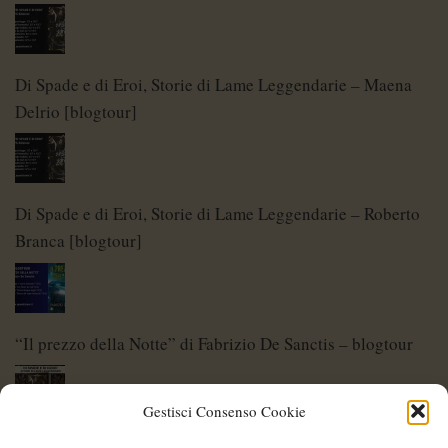
Di Spade e di Eroi, Storie di Lame Leggendarie – Maena
Delrio [blogtour]
Di Spade e di Eroi, Storie di Lame Leggendarie – Roberto
Branca [blogtour]
“Il prezzo della Notte” di Fabrizio De Sanctis – blogtour
Gestisci Consenso Cookie
Di Spade e di Eroi – Storie di Lame Leggendarie