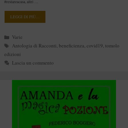
#restareacasa, altri …
LEGGI DI PIÙ…
Categorie
Varie
Tag
Antologia di Racconti
,
beneficienza
,
covid19
,
tomolo
edizioni
Lascia un commento