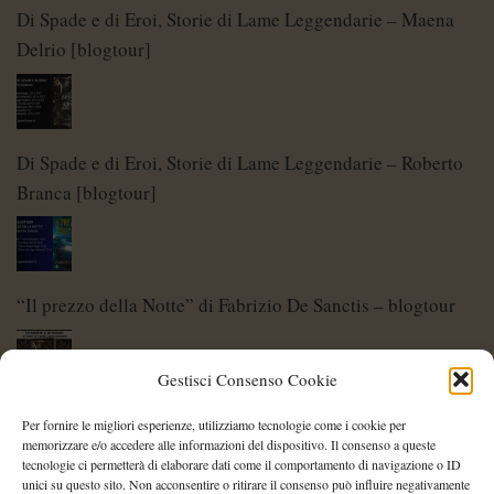
Di Spade e di Eroi, Storie di Lame Leggendarie – Maena
Delrio [blogtour]
Di Spade e di Eroi, Storie di Lame Leggendarie – Roberto
Branca [blogtour]
“Il prezzo della Notte” di Fabrizio De Sanctis – blogtour
Gestisci Consenso Cookie
Di Spade e di Eroi – Storie di Lame Leggendarie
Per fornire le migliori esperienze, utilizziamo tecnologie come i cookie per
memorizzare e/o accedere alle informazioni del dispositivo. Il consenso a queste
tecnologie ci permetterà di elaborare dati come il comportamento di navigazione o ID
unici su questo sito. Non acconsentire o ritirare il consenso può influire negativamente