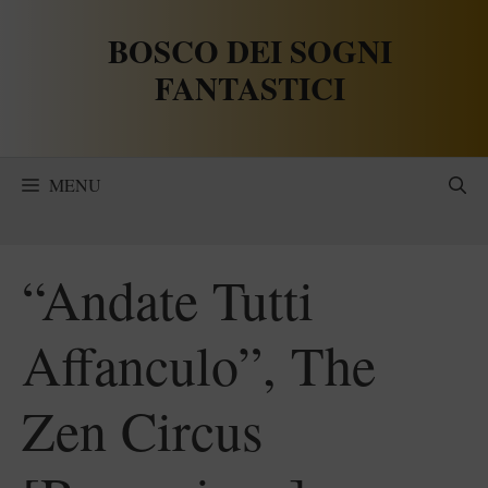
Vai
BOSCO DEI SOGNI
al
contenuto
FANTASTICI
MENU
“Andate Tutti
Affanculo”, The
Zen Circus