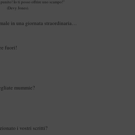
punito! Io ti posso offrire uno scampo!”
(Devy Jones).
 male in una giornata straordinaria…
re fuori!
vegliate mummie?
onato i vostri scritti?