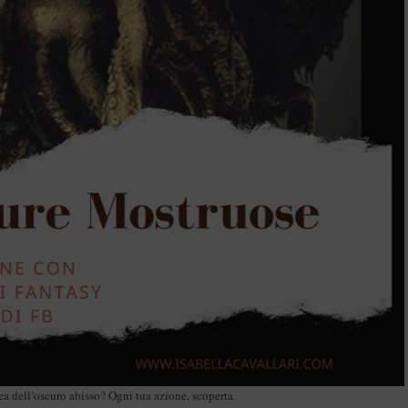
a dell’oscuro abisso? Ogni tua azione, scoperta.