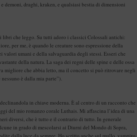
 e demoni, draghi, kraken, e qualsiasi bestia di dimensioni
 libri che leggo. Su tutti adoro i classici Colossali antichi:
igliore, per me, è quando le creature sono espressione della
i valori umani e della salvaguardia degli stessi. Esseri che
astante della natura. La saga dei regni delle spine e delle ossa
 migliore che abbia letto, ma il concetto si può ritrovare negli
é nessuno è dalla mia parte”).
 declinandola in chiave moderna. È al centro di un racconto che
ggi del mio romanzo corale Luthais. Mi affascina l’idea di una
ri diversi, che è tutto e il contrario di tutto. In generale
alcune in grado di mescolarsi ai Diurni del Mondo di Sopra,
ndite dalla luce da sempre. Ho scritto anche sul mullo, vampiro