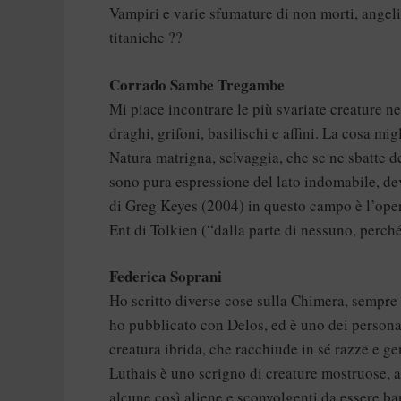
Vampiri e varie sfumature di non morti, angeli
titaniche ??
Corrado Sambe Tregambe
Mi piace incontrare le più svariate creature nei
draghi, grifoni, basilischi e affini. La cosa m
Natura matrigna, selvaggia, che se ne sbatte de
sono pura espressione del lato indomabile, dev
di Greg Keyes (2004) in questo campo è l’opera
Ent di Tolkien (“dalla parte di nessuno, perch
Federica Soprani
Ho scritto diverse cose sulla Chimera, sempre
ho pubblicato con Delos, ed è uno dei persona
creatura ibrida, che racchiude in sé razze e gene
Luthais è uno scrigno di creature mostruose, 
alcune così aliene e sconvolgenti da essere ba