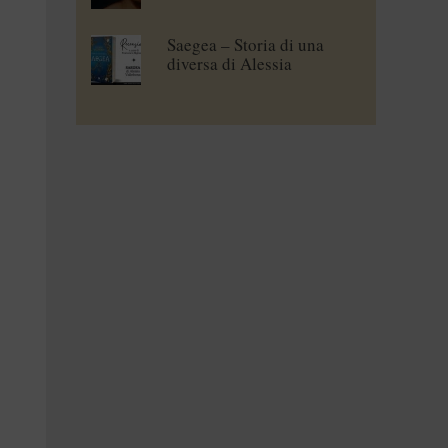
Saegea – Storia di una
diversa di Alessia
Vallebona