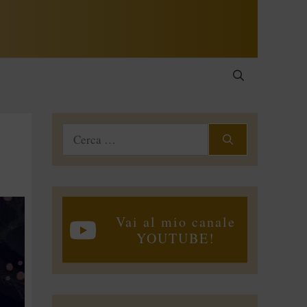
Ricerca
per:
Vai al mio canale
YOUTUBE!