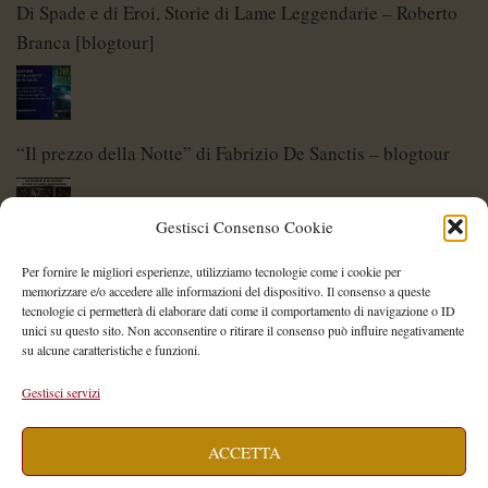
Di Spade e di Eroi, Storie di Lame Leggendarie – Roberto
Branca [blogtour]
“Il prezzo della Notte” di Fabrizio De Sanctis – blogtour
Gestisci Consenso Cookie
Di Spade e di Eroi – Storie di Lame Leggendarie
Per fornire le migliori esperienze, utilizziamo tecnologie come i cookie per
memorizzare e/o accedere alle informazioni del dispositivo. Il consenso a queste
tecnologie ci permetterà di elaborare dati come il comportamento di navigazione o ID
unici su questo sito. Non acconsentire o ritirare il consenso può influire negativamente
su alcune caratteristiche e funzioni.
Shelley Project: al via l’edizione 2026
Gestisci servizi
ACCETTA