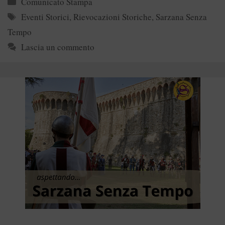
Categorie
Comunicato Stampa
Tag
Eventi Storici
,
Rievocazioni Storiche
,
Sarzana Senza
Tempo
Lascia un commento