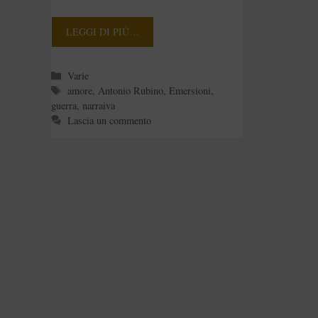
LEGGI DI PIÙ…
Categorie
Varie
Tag
amore
,
Antonio Rubino
,
Emersioni
,
guerra
,
narraiva
Lascia un commento