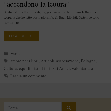
“accendono la lettura”
Bentrovati Lettori Erranti, oggi vi vorrei parlare di una bellissima
scoperta che ho fatto pochi giorni fa: gli Equi-Libristi. Da tempo sono
iscritta a un …
LEGGI DI PIÙ…
Categorie
Varie
Tag
amore per i libri
,
Articoli
,
associazione
,
Bologna
,
Cultura
,
equi-libristi
,
Libri
,
Siti Amici
,
volontariato
Lascia un commento
Ricerca