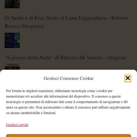
Di Spade e di Eroi, Storie di Lame Leggendarie – Roberto
Branca [blogtour]
“Il prezzo della Notte” di Fabrizio De Sanctis – blogtour
Gestisci Consenso Cookie
Di Spade e di Eroi – Storie di Lame Leggendarie
Per fornire le migliori esperienze, utilizziamo tecnologie come i cookie per
memorizzare e/o accedere alle informazioni del dispositivo. Il consenso a queste
tecnologie ci permetterà di elaborare dati come il comportamento di navigazione o ID
unici su questo sito. Non acconsentire o ritirare il consenso può influire negativamente
su alcune caratteristiche e funzioni.
Shelley Project: al via l’edizione 2026
Gestisci servizi