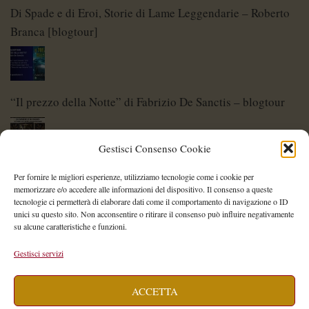
Di Spade e di Eroi, Storie di Lame Leggendarie – Roberto
Branca [blogtour]
“Il prezzo della Notte” di Fabrizio De Sanctis – blogtour
Gestisci Consenso Cookie
Di Spade e di Eroi – Storie di Lame Leggendarie
Per fornire le migliori esperienze, utilizziamo tecnologie come i cookie per
memorizzare e/o accedere alle informazioni del dispositivo. Il consenso a queste
tecnologie ci permetterà di elaborare dati come il comportamento di navigazione o ID
unici su questo sito. Non acconsentire o ritirare il consenso può influire negativamente
su alcune caratteristiche e funzioni.
Shelley Project: al via l’edizione 2026
Gestisci servizi
ACCETTA