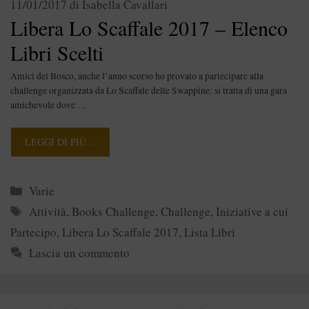
11/01/2017
di
Isabella Cavallari
Libera Lo Scaffale 2017 – Elenco
Libri Scelti
Amici del Bosco, anche l’anno scorso ho provato a partecipare alla
challenge organizzata da Lo Scaffale delle Swappine: si tratta di una gara
amichevole dove …
LEGGI DI PIÙ…
Categorie
Varie
Tag
Attività
,
Books Challenge
,
Challenge
,
Iniziative a cui
Partecipo
,
Libera Lo Scaffale 2017
,
Lista Libri
Lascia un commento