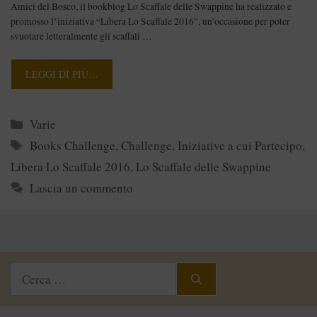
Amici del Bosco, il bookblog Lo Scaffale delle Swappine ha realizzato e
promosso l’iniziativa “Libera Lo Scaffale 2016”, un’occasione per poter
svuotare letteralmente gli scaffali …
LEGGI DI PIÙ…
Categorie
Varie
Tag
Books Challenge
,
Challenge
,
Iniziative a cui Partecipo
,
Libera Lo Scaffale 2016
,
Lo Scaffale delle Swappine
Lascia un commento
Ricerca
per: