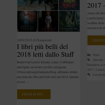
2017 
Scelti
Amici del Bos
a partecipare
Scaffale delle
amichevole 
10/01/2019
di
Draugwend
LEGGI 
I libri più belli del
2018 letti dallo Staff
Categori
Varie
del Bosco
Tag
Attività
,
Bentrovati Lettori Erranti, come vi abbiamo
Iniziative a c
anticipato sul nostro profilo instagram
2017
,
Lista L
@boscodeisognifantasticiblog, abbiamo stilato
Lascia u
una lista dei libri più belli letti nel 2018. Quindi,
eccoci …
LEGGI DI PIÙ…