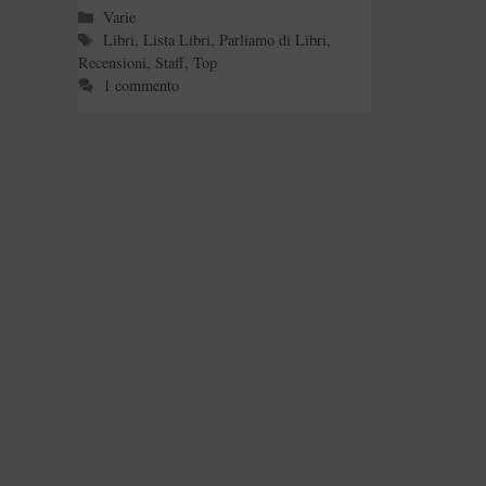
Categorie
Varie
Tag
Libri
,
Lista Libri
,
Parliamo di Libri
,
Recensioni
,
Staff
,
Top
1 commento