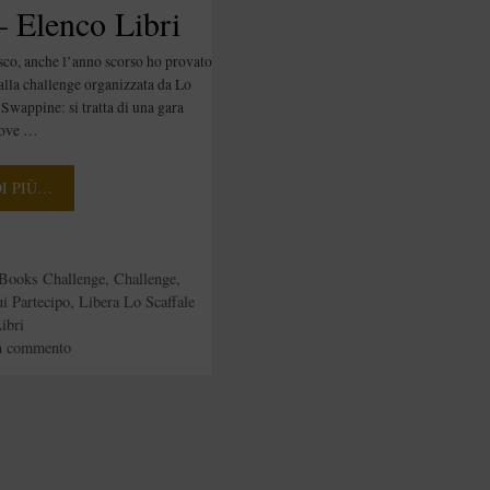
– Elenco Libri
co, anche l’anno scorso ho provato
 alla challenge organizzata da Lo
 Swappine: si tratta di una gara
dove …
DI PIÙ…
e
Books Challenge
,
Challenge
,
ui Partecipo
,
Libera Lo Scaffale
ibri
n commento