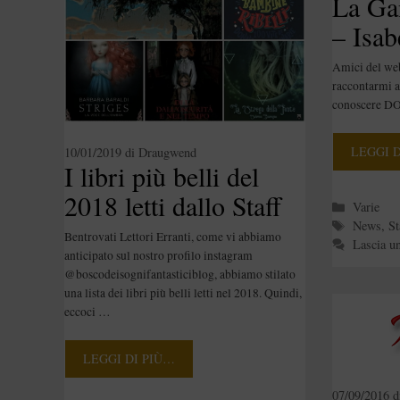
La Ga
– Isab
parlo 
Amici del web
raccontarmi a 
conoscere 
LEGGI 
10/01/2019
di
Draugwend
I libri più belli del
2018 letti dallo Staff
Categori
Varie
Tag
del Bosco
News
,
St
Bentrovati Lettori Erranti, come vi abbiamo
Lascia u
anticipato sul nostro profilo instagram
@boscodeisognifantasticiblog, abbiamo stilato
una lista dei libri più belli letti nel 2018. Quindi,
eccoci …
LEGGI DI PIÙ…
07/09/2016
d