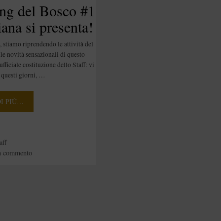
ng del Bosco #1
ana si presenta!
 stiamo riprendendo le attività del
le novità sensazionali di questo
ufficiale costituzione dello Staff: vi
 questi giorni, …
DI PIÙ…
e
aff
n commento