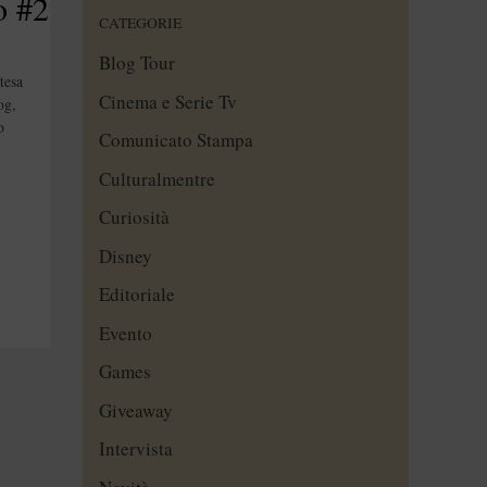
o #2
CATEGORIE
Blog Tour
tesa
Cinema e Serie Tv
og,
o
Comunicato Stampa
Culturalmentre
Curiosità
Disney
Editoriale
Evento
Games
Giveaway
Intervista