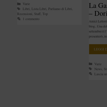
La Ga
Categorie
Varie
Tag
Libri
,
Lista Libri
,
Parliamo di Libri
,
– Dori
Recensioni
,
Staff
,
Top
[Staff]
1 commento
Amici Lettori,
blog.. Una del
settembre è l’
presenterò, in
LEGGI 
Categori
Varie
Tag
News
,
St
Lascia u