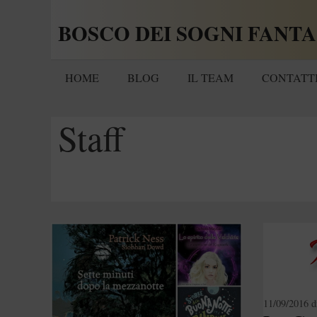
Vai
BOSCO DEI SOGNI FANTA
al
contenuto
HOME
BLOG
IL TEAM
CONTATT
Staff
11/09/2016
d