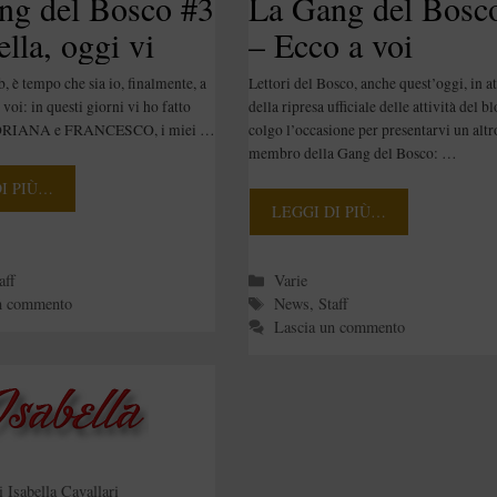
ng del Bosco #3
La Gang del Bosc
ella, oggi vi
– Ecco a voi
di me. [Staff]
Francesco! [Staff]
, è tempo che sia io, finalmente, a
Lettori del Bosco, anche quest’oggi, in at
voi: in questi giorni vi ho fatto
della ripresa ufficiale delle attività del bl
DORIANA e FRANCESCO, i miei …
colgo l’occasione per presentarvi un altr
membro della Gang del Bosco: …
DI PIÙ…
LEGGI DI PIÙ…
e
Categorie
aff
Varie
Tag
n commento
News
,
Staff
Lascia un commento
i
Isabella Cavallari