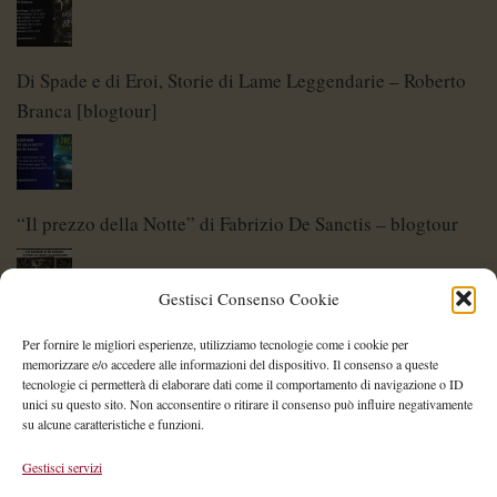
Di Spade e di Eroi, Storie di Lame Leggendarie – Roberto
Branca [blogtour]
“Il prezzo della Notte” di Fabrizio De Sanctis – blogtour
Gestisci Consenso Cookie
Di Spade e di Eroi – Storie di Lame Leggendarie
Per fornire le migliori esperienze, utilizziamo tecnologie come i cookie per
memorizzare e/o accedere alle informazioni del dispositivo. Il consenso a queste
tecnologie ci permetterà di elaborare dati come il comportamento di navigazione o ID
unici su questo sito. Non acconsentire o ritirare il consenso può influire negativamente
su alcune caratteristiche e funzioni.
Shelley Project: al via l’edizione 2026
Gestisci servizi