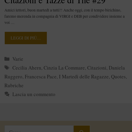
Amici lettori, buon martedì a tutti!! Anche oggi, con il tempo birichino,
faremo merenda in compagnia di VIRGI e DEB per condividere insieme a
voi …
LEGGI DI PIÙ…
Categorie
Varie
Tag
Cecilia Ahern
,
Cinzia La Commare
,
Citazioni
,
Daniela
Ruggero
,
Francesca Pace
,
I Martedì delle Ragazze
,
Quotes
,
Rubriche
Lascia un commento
Ricerca