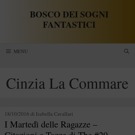
Vai
BOSCO DEI SOGNI
al
contenuto
FANTASTICI
MENU
Cinzia La Commare
18/10/2016
di
Isabella Cavallari
I Martedì delle Ragazze –
Citazioni e Tazze di The #29