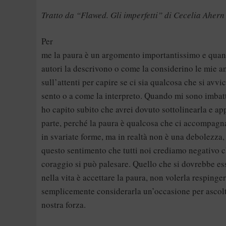
Tratto da “Flawed. Gli imperfetti” di Cecelia Ahern
Per
me la paura è un argomento importantissimo e qua
autori la descrivono o come la considerino le mie a
sull’attenti per capire se ci sia qualcosa che si avvi
sento o a come la interpreto. Quando mi sono imbatt
ho capito subito che avrei dovuto sottolinearla e a
parte, perché la paura è qualcosa che ci accompagna
in svariate forme, ma in realtà non è una debolezza,
questo sentimento che tutti noi crediamo negativo c
coraggio si può palesare. Quello che si dovrebbe ess
nella vita è accettare la paura, non volerla respinge
semplicemente considerarla un’occasione per ascolta
nostra forza.