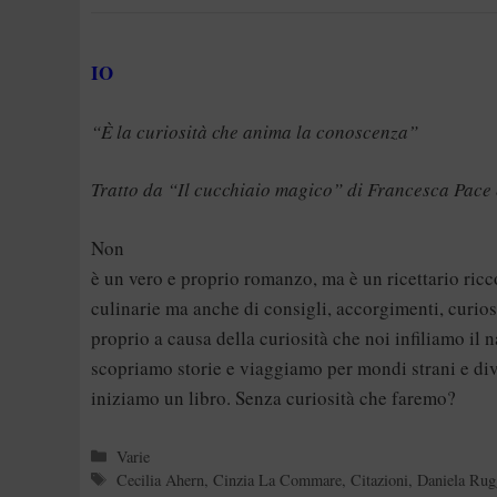
IO
“È la curiosità che anima la conoscenza”
Tratto da “Il cucchiaio magico” di Francesca Pac
Non
è un vero e proprio romanzo, ma è un ricettario ricc
culinarie ma anche di consigli, accorgimenti, curio
proprio a causa della curiosità che noi infiliamo il n
scopriamo storie e viaggiamo per mondi strani e div
iniziamo un libro. Senza curiosità che faremo?
Categorie
Varie
Tag
Cecilia Ahern
,
Cinzia La Commare
,
Citazioni
,
Daniela Rug