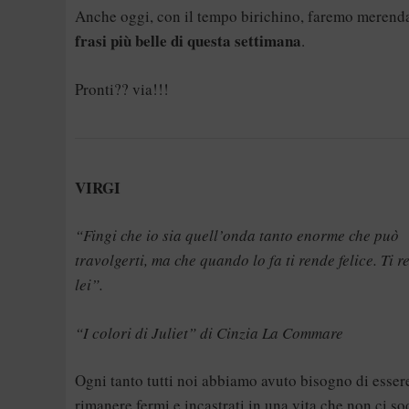
Anche oggi, con il tempo birichino, faremo merend
frasi più belle di questa settimana
.
Pronti?? via!!!
VIRGI
“Fingi che io sia quell’onda tanto enorme che può
travolgerti, ma che quando lo fa ti rende felice. Ti r
lei”.
“I colori di Juliet” di Cinzia La Commare
Ogni tanto tutti noi abbiamo avuto bisogno di essere
rimanere fermi e incastrati in una vita che non ci so