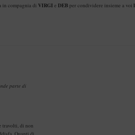
VIRGI
DEB
a in compagnia di
e
per condividere insieme a voi
ende parte di
 travolti, di non
ddisfa. Quanti di