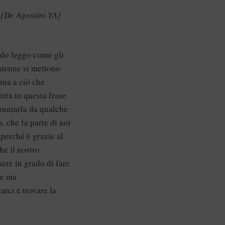
 [De Agostini YA]
ndo leggo come gli
ntenne si mettono
cina a ciò che
uta in questa frase
ppuntarla da qualche
, che fa parte di noi
 perché è grazie al
he il nostro
ere in grado di fare
re ma
rci e trovare la