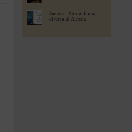
Saegea – Storia di una
diversa di Alessia
Vallebona