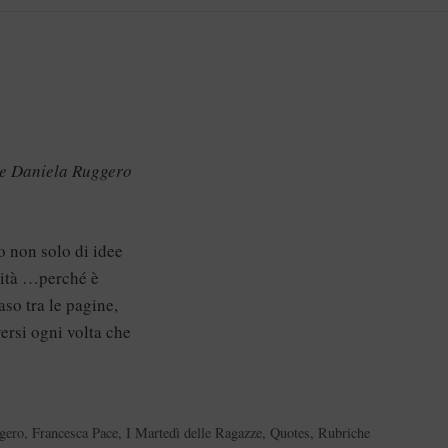
e e Daniela Ruggero
o non solo di idee
sità …perché è
aso tra le pagine,
ersi ogni volta che
gero
,
Francesca Pace
,
I Martedì delle Ragazze
,
Quotes
,
Rubriche