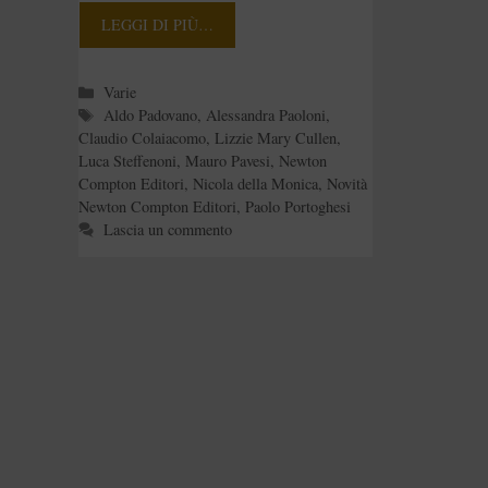
LEGGI DI PIÙ…
Categorie
Varie
Tag
Aldo Padovano
,
Alessandra Paoloni
,
Claudio Colaiacomo
,
Lizzie Mary Cullen
,
Luca Steffenoni
,
Mauro Pavesi
,
Newton
Compton Editori
,
Nicola della Monica
,
Novità
Newton Compton Editori
,
Paolo Portoghesi
Lascia un commento