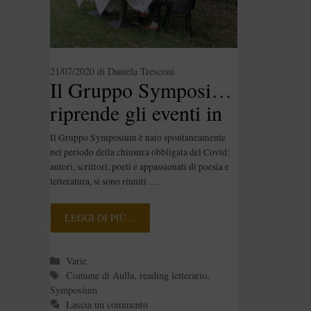
21/07/2020
di
Daniela Tresconi
Il Gruppo Symposium
riprende gli eventi in
presenza
Il Gruppo Symposium è nato spontaneamente
nel periodo della chiusura obbligata del Covid:
autori, scrittori, poeti e appassionati di poesia e
letteratura, si sono riuniti …
LEGGI DI PIÙ…
Categorie
Varie
Tag
Comune di Aulla
,
reading letterario
,
Symposium
Lascia un commento