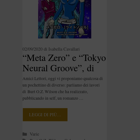
02/09/2020
di
Isabella Cavallari
“Meta Zero” e “Tokyo
Neural Groove”, di
Burt O.Z. Wilson
Amici Lettori, oggi vi proponiamo qualcosa di
[Segnalazione]
un pochettino di diverso: parliamo dei lavori
di Burt O.Z. Wilson che ha realizzato,
pubblicando in self, un romanzo …
LEGGI DI PIÙ…
Categorie
Varie