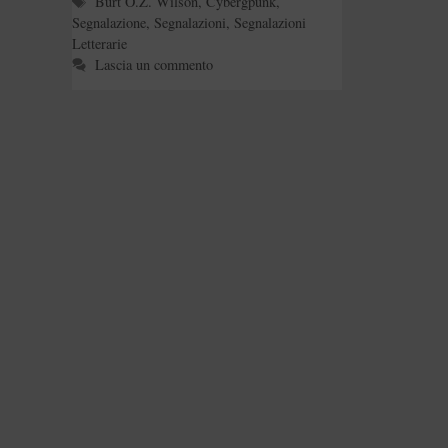
Tag
Burt O.Z. Wilson
,
Cybergpunk
,
Segnalazione
,
Segnalazioni
,
Segnalazioni
Letterarie
Lascia un commento