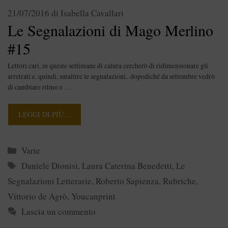
21/07/2016
di
Isabella Cavallari
Le Segnalazioni di Mago Merlino
#15
Lettori cari, in queste settimane di calura cercherò di ridimensionare gli
arretrati e, quindi, smaltire le segnalazioni.. dopodiché da settembre vedrò
di cambiare ritmo e …
LEGGI DI PIÙ…
Categorie
Varie
Tag
Daniele Dionisi
,
Laura Caterina Benedetti
,
Le
Segnalazioni Letterarie
,
Roberto Sapienza
,
Rubriche
,
Vittorio de Agrò
,
Youcanprint
Lascia un commento