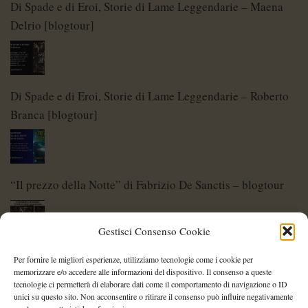
Di Spade e di Eroi, Storie di Lame Leggendarie – Maena
Delrio [blogtour]
Di Spade e di Eroi, Storie di Lame Leggendarie – Roberto
Branca [blogtour]
“Il prezzo della Notte” di Fabrizio De Sanctis – blogtour
Gestisci Consenso Cookie
Di Spade e di Eroi – Storie di Lame Leggendarie
Per fornire le migliori esperienze, utilizziamo tecnologie come i cookie per
memorizzare e/o accedere alle informazioni del dispositivo. Il consenso a queste
tecnologie ci permetterà di elaborare dati come il comportamento di navigazione o ID
unici su questo sito. Non acconsentire o ritirare il consenso può influire negativamente