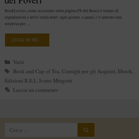
BookLovers, come accennato sulla pagina Fb del Bosco è tempo di
segnalazioni e arrivi nella mail: ogni giorno, o quasi, c’è almeno una
sorpresa per …
LEGGI DI PIÙ…
Categorie
Varie
Tag
Book and Cup of Tea
,
Consigli per gli Acquisti
,
Ebook
,
Edizioni R.E.I.
,
Ivano Mingotti
Lascia un commento
Ricerca
per: