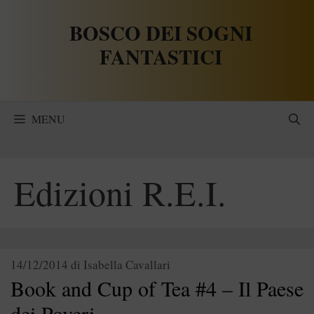
Vai
BOSCO DEI SOGNI
al
contenuto
FANTASTICI
MENU
Edizioni R.E.I.
14/12/2014
di
Isabella Cavallari
Book and Cup of Tea #4 – Il Paese
dei Poveri