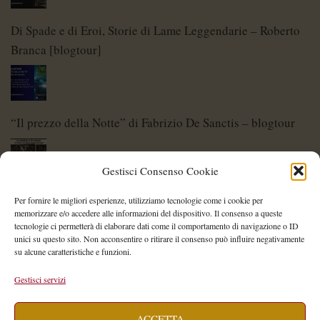
Di Spade e di Eroi, Storie di Lame Leggendarie – Roberto
Branca [blogtour]
“Il prezzo della Notte” di Fabrizio De Sanctis – blogtour
Gestisci Consenso Cookie
Di Spade e di Eroi – Storie di Lame Leggendarie
Per fornire le migliori esperienze, utilizziamo tecnologie come i cookie per
memorizzare e/o accedere alle informazioni del dispositivo. Il consenso a queste
tecnologie ci permetterà di elaborare dati come il comportamento di navigazione o ID
unici su questo sito. Non acconsentire o ritirare il consenso può influire negativamente
su alcune caratteristiche e funzioni.
Shelley Project: al via l’edizione 2026
Gestisci servizi
ACCETTA