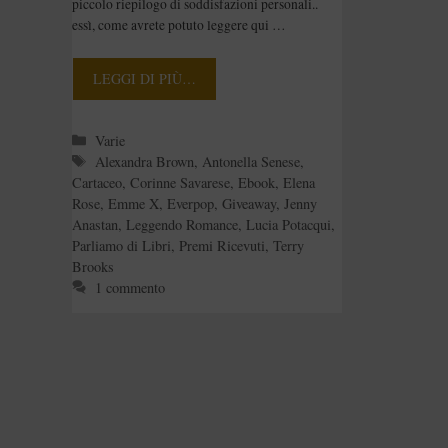
piccolo riepilogo di soddisfazioni personali..
essì, come avrete potuto leggere qui …
LEGGI DI PIÙ…
Categorie
Varie
Tag
Alexandra Brown
,
Antonella Senese
,
Cartaceo
,
Corinne Savarese
,
Ebook
,
Elena
Rose
,
Emme X
,
Everpop
,
Giveaway
,
Jenny
Anastan
,
Leggendo Romance
,
Lucia Potacqui
,
Parliamo di Libri
,
Premi Ricevuti
,
Terry
Brooks
1 commento