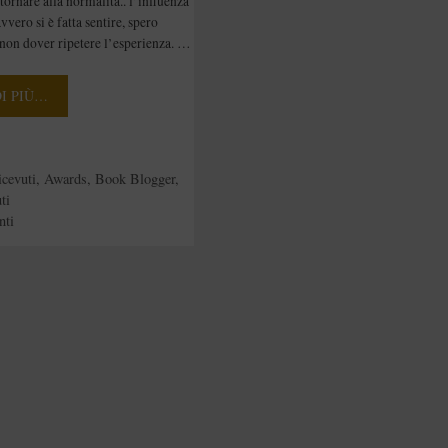
tornare alla normalità.. l’influenza
vero si è fatta sentire, spero
non dover ripetere l’esperienza. …
DI PIÙ…
e
cevuti
,
Awards
,
Book Blogger
,
ti
nti