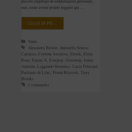
piccolo riepilogo di soddisfazioni personali..
essì, come avrete potuto leggere qui …
LEGGI DI PIÙ…
Categorie
Varie
Tag
Alexandra Brown
,
Antonella Senese
,
Cartaceo
,
Corinne Savarese
,
Ebook
,
Elena
Rose
,
Emme X
,
Everpop
,
Giveaway
,
Jenny
Anastan
,
Leggendo Romance
,
Lucia Potacqui
,
Parliamo di Libri
,
Premi Ricevuti
,
Terry
Brooks
1 commento