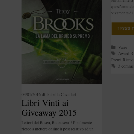
lentamente, a 
quest’anno dav
vivamente di 
LEGGI 
Categori
Varie
Tag
Award Ri
Premi Ricevu
3 comme
03/01/2016
di
Isabella Cavallari
Libri Vinti ai
Giveaway 2015
Lettori del Bosco, Buonasera!! Finalmente
riesco a mettere online il post relativo ad un