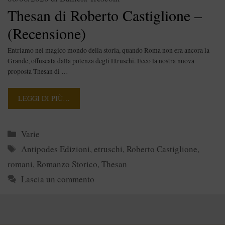
Thesan di Roberto Castiglione –
(Recensione)
Entriamo nel magico mondo della storia, quando Roma non era ancora la
Grande, offuscata dalla potenza degli Etruschi. Ecco la nostra nuova
proposta Thesan di …
LEGGI DI PIÙ…
Categorie
Varie
Tag
Antipodes Edizioni
,
etruschi
,
Roberto Castiglione
,
romani
,
Romanzo Storico
,
Thesan
Lascia un commento