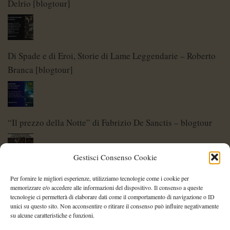
Delrio [blogtour]
Di Spade e di Eroi, Storie di Lame Leggendarie – Roberto
Branca [blogtour]
“Il prezzo della Notte” di Fabrizio De Sanctis – blogtour
Gestisci Consenso Cookie
Di Spade e di Eroi – Storie di Lame Leggendarie
Per fornire le migliori esperienze, utilizziamo tecnologie come i cookie per
memorizzare e/o accedere alle informazioni del dispositivo. Il consenso a queste
tecnologie ci permetterà di elaborare dati come il comportamento di navigazione o ID
unici su questo sito. Non acconsentire o ritirare il consenso può influire negativamente
su alcune caratteristiche e funzioni.
Shelley Project: al via l’edizione 2026