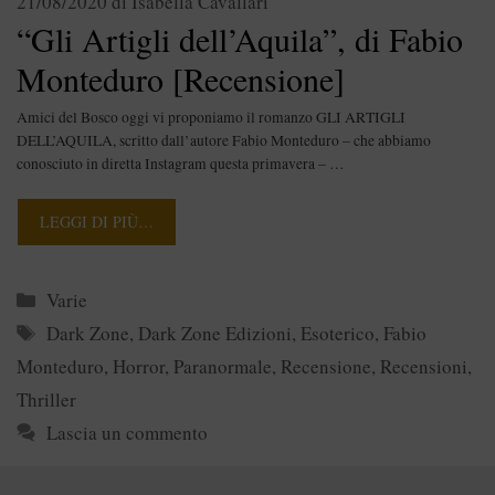
21/08/2020
di
Isabella Cavallari
“Gli Artigli dell’Aquila”, di Fabio
Monteduro [Recensione]
Amici del Bosco oggi vi proponiamo il romanzo GLI ARTIGLI
DELL’AQUILA, scritto dall’autore Fabio Monteduro – che abbiamo
conosciuto in diretta Instagram questa primavera – …
LEGGI DI PIÙ…
Categorie
Varie
Tag
Dark Zone
,
Dark Zone Edizioni
,
Esoterico
,
Fabio
Monteduro
,
Horror
,
Paranormale
,
Recensione
,
Recensioni
,
Thriller
Lascia un commento