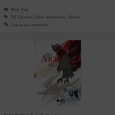
Categorie
Blog Tour
Tag
DZ Edizioni
,
Fabio Monteduro
,
Horror
Lascia un commento