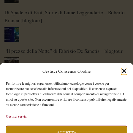
Di Spade e di Eroi, Storie di Lame Leggendarie – Roberto
Branca [blogtour]
“Il prezzo della Notte” di Fabrizio De Sanctis – blogtour
Gestisci Consenso Cookie
Di Spade e di Eroi – Storie di Lame Leggendarie
Per fornire le migliori esperienze, utilizziamo tecnologie come i cookie per
memorizzare e/o accedere alle informazioni del dispositivo. Il consenso a queste
tecnologie ci permetterà di elaborare dati come il comportamento di navigazione o ID
unici su questo sito. Non acconsentire o ritirare il consenso può influire negativamente
su alcune caratteristiche e funzioni.
Shelley Project: al via l’edizione 2026
Gestisci servizi
ACCETTA