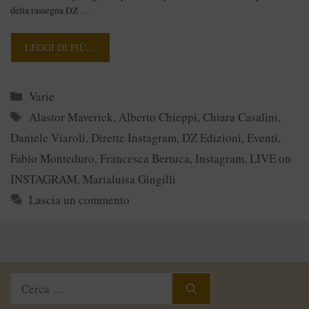
della rassegna DZ …
LEGGI DI PIÙ…
Categorie
Varie
Tag
Alastor Maverick
,
Alberto Chieppi
,
Chiara Casalini
,
Daniele Viaroli
,
Dirette Instagram
,
DZ Edizioni
,
Eventi
,
Fabio Monteduro
,
Francesca Bertuca
,
Instagram
,
LIVE on
INSTAGRAM
,
Marialuisa Gingilli
Lascia un commento
Ricerca
per: