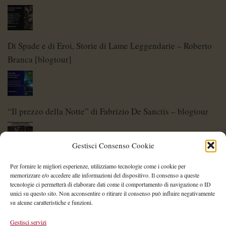
Di Spade e di Eroi, Storie di Lame Leggendarie – Roberto
Branca [blogtour]
“Il prezzo della Notte” di Fabrizio De Sanctis – blogtour
Gestisci Consenso Cookie
Di Spade e di Eroi – Storie di Lame Leggendarie
Per fornire le migliori esperienze, utilizziamo tecnologie come i cookie per
memorizzare e/o accedere alle informazioni del dispositivo. Il consenso a queste
tecnologie ci permetterà di elaborare dati come il comportamento di navigazione o ID
unici su questo sito. Non acconsentire o ritirare il consenso può influire negativamente
su alcune caratteristiche e funzioni.
Shelley Project: al via l’edizione 2026
Gestisci servizi