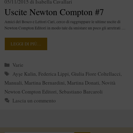
05/11/2015
di
Isabella Cavallari
Uscite Newton Compton #7
Amici del Bosco e Lettori Cari, cerco di raggruppare le ultime uscite di
Newton Compton Editori in modo tale da smistare un poco gli arretrati …
LEGGI DI PIÙ…
Categorie
Varie
Tag
Ayşe Kulin
,
Federica Lippi
,
Giulia Fiore Coltellacci
,
Manuali
,
Martina Bernardini
,
Martina Donati
,
Novità
Newton Compton Editori
,
Sebastiano Barcaroli
Lascia un commento