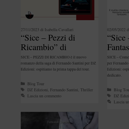
27/11/2023
di
Isabella Cavallari
02/05/2022
d
“Sice – Pezzi di
“Sice
Ricambio” di
Fantas
Fernando Santini
Ferna
SICE – PEZZI DI RICAMBIO è il nuovo
SICE – Come 
romanzo della saga di Fernando Santini per DZ
per Fernando 
Edizioni: ospitiamo la prima tappa del tour.
Edizioni: osp
dedicato.
Categorie
Blog Tour
Tag
Categori
DZ Edizioni
,
Fernando Santini
,
Thriller
Blog Tou
Tag
Lascia un commento
DZ Edizi
Lascia u