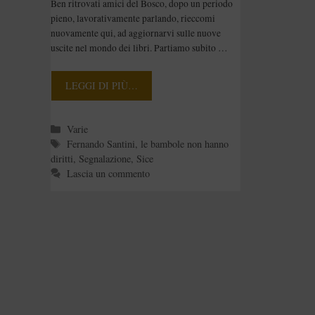
diritti di Fernando
Ben ritrovati amici del Bosco, dopo un periodo
Santini
pieno, lavorativamente parlando, rieccomi
nuovamente qui, ad aggiornarvi sulle nuove
uscite nel mondo dei libri. Partiamo subito …
LEGGI DI PIÙ…
Categorie
Varie
Tag
Fernando Santini
,
le bambole non hanno
diritti
,
Segnalazione
,
Sice
Lascia un commento