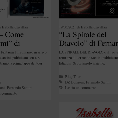
i
Isabella Cavallari
19/05/2021
di
Isabella Cavallari
 – Come
“La Spirale del
mi” di
Diavolo” di Ferna
ndo Santini
Santini
Fantasmi è il romanzo in arrivo
LA SPIRALE DEL DIAVOLO è il nuov
Santini, pubblicato con DZ
romanzo di Fernando Santini pubblicat
itiamo la prima tappa del tour
Edizioni. Scopriamolo insieme.
Categorie
Blog Tour
e
Tag
r
DZ Edizioni
,
Fernando Santini
oni
,
Fernando Santini
Lascia un commento
n commento