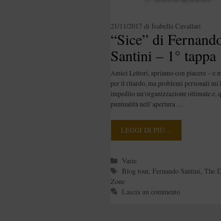
21/11/2017
di
Isabella Cavallari
“Sice” di Fernand
Santini – 1° tappa
[Blogtour]
Amici Lettori, apriamo con piacere – e 
per il ritardo, ma problemi personali mi
impedito un’organizzazione ottimale e, q
puntualità nell’apertura …
LEGGI DI PIÙ…
Categorie
Varie
Tag
Blog tour
,
Fernando Santini
,
The D
Zone
Lascia un commento