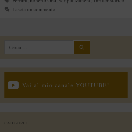
Ferrara
,
Roberto Orsi
,
Scripta Manent
,
Thriller storico
Lascia un commento
Ricerca
per:
Vai al mio canale YOUTUBE!
CATEGORIE