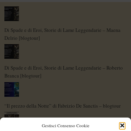
Di Spade e di Eroi, Storie di Lame Leggendarie – Maena
Delrio [blogtour]
Di Spade e di Eroi, Storie di Lame Leggendarie – Roberto
Branca [blogtour]
“Il prezzo della Notte” di Fabrizio De Sanctis – blogtour
Gestisci Consenso Cookie