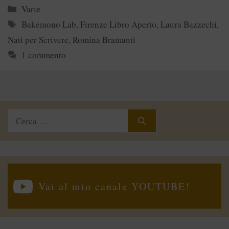
Categorie
Varie
Tag
Bakemono Lab
,
Firenze Libro Aperto
,
Laura Bazzechi
,
Nati per Scrivere
,
Romina Bramanti
1 commento
Ricerca
per:
Vai al mio canale YOUTUBE!