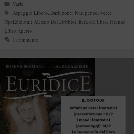
Categorie
Varie
Tag
Arpeggio Libero
,
Dark zone; Nati per scrivere;
NpsEdizioni; Alessio Del Debbio;
,
fiera del libro
,
Firenze
Libro Aperto
1 commento